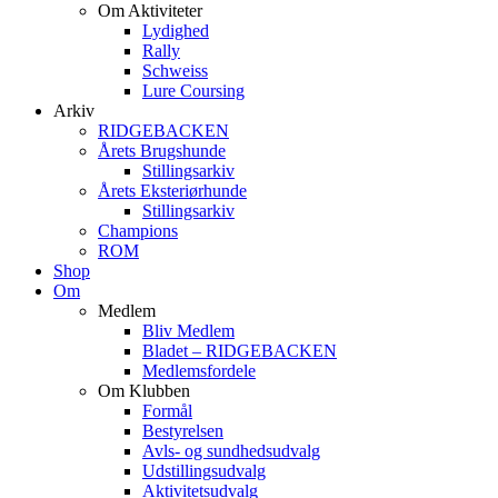
Om Aktiviteter
Lydighed
Rally
Schweiss
Lure Coursing
Arkiv
RIDGEBACKEN
Årets Brugshunde
Stillingsarkiv
Årets Eksteriørhunde
Stillingsarkiv
Champions
ROM
Shop
Om
Medlem
Bliv Medlem
Bladet – RIDGEBACKEN
Medlemsfordele
Om Klubben
Formål
Bestyrelsen
Avls- og sundhedsudvalg
Udstillingsudvalg
Aktivitetsudvalg