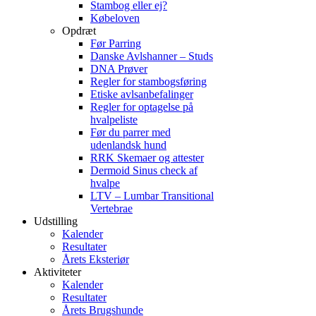
Stambog eller ej?
Købeloven
Opdræt
Før Parring
Danske Avlshanner – Studs
DNA Prøver
Regler for stambogsføring
Etiske avlsanbefalinger
Regler for optagelse på
hvalpeliste
Før du parrer med
udenlandsk hund
RRK Skemaer og attester
Dermoid Sinus check af
hvalpe
LTV – Lumbar Transitional
Vertebrae
Udstilling
Kalender
Resultater
Årets Eksteriør
Aktiviteter
Kalender
Resultater
Årets Brugshunde