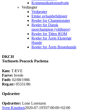
Kommunikationsudvalg
Vedtægter
Vedtægter
Etiske avlsanbefalinger
Regler for Championater
Regler for Dansk
sporchampion (vildtspor)
Regler for Titlen ROM
Regler for Årets Eksteriør
Hunde
Regler for Årets Brugshunde
DKCH
Torhusets Peacock Pachena
Køn:
TÆVE
Farve:
hvede
Født:
02/08/1986
Reg.nr:
05331/86
Opdrætter
Opdrætter:
Lone Lorenzen
Sven Knudsen
2020-07-19T07:00:00+02:00