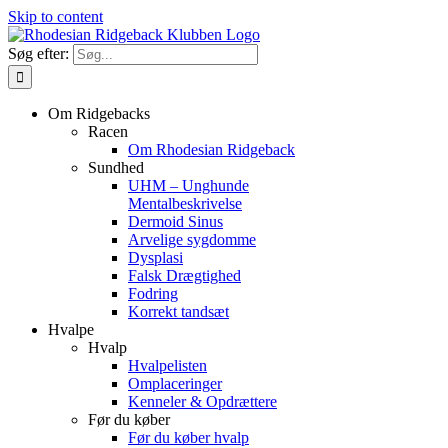
Skip to content
Søg efter:
Om Ridgebacks
Racen
Om Rhodesian Ridgeback
Sundhed
UHM – Unghunde
Mentalbeskrivelse
Dermoid Sinus
Arvelige sygdomme
Dysplasi
Falsk Drægtighed
Fodring
Korrekt tandsæt
Hvalpe
Hvalp
Hvalpelisten
Omplaceringer
Kenneler & Opdrættere
Før du køber
Før du køber hvalp