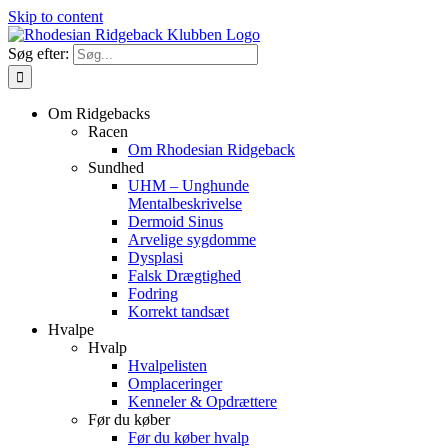
Skip to content
Søg efter:
Om Ridgebacks
Racen
Om Rhodesian Ridgeback
Sundhed
UHM – Unghunde
Mentalbeskrivelse
Dermoid Sinus
Arvelige sygdomme
Dysplasi
Falsk Drægtighed
Fodring
Korrekt tandsæt
Hvalpe
Hvalp
Hvalpelisten
Omplaceringer
Kenneler & Opdrættere
Før du køber
Før du køber hvalp