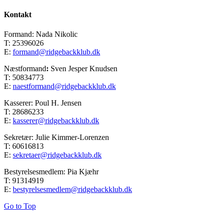
Kontakt
Formand: Nada Nikolic
T: 25396026
E:
formand@ridgebackklub.dk
Næstformand
:
Sven Jesper Knudsen
T: 50834773
E:
naestformand@ridgebackklub.dk
Kasserer: Poul H. Jensen
T: 28686233
E:
kasserer@ridgebackklub.dk
Sekretær: Julie Kimmer-Lorenzen
T: 60616813
E:
sekretaer@ridgebackklub.dk
Bestyrelsesmedlem: Pia Kjæhr
T: 91314919
E:
bestyrelsesmedlem@ridgebackklub.dk
Go to Top