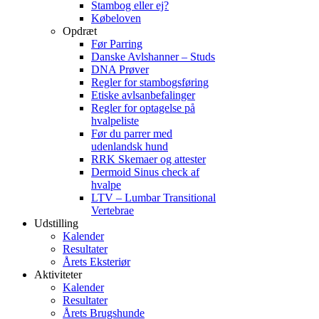
Stambog eller ej?
Købeloven
Opdræt
Før Parring
Danske Avlshanner – Studs
DNA Prøver
Regler for stambogsføring
Etiske avlsanbefalinger
Regler for optagelse på
hvalpeliste
Før du parrer med
udenlandsk hund
RRK Skemaer og attester
Dermoid Sinus check af
hvalpe
LTV – Lumbar Transitional
Vertebrae
Udstilling
Kalender
Resultater
Årets Eksteriør
Aktiviteter
Kalender
Resultater
Årets Brugshunde