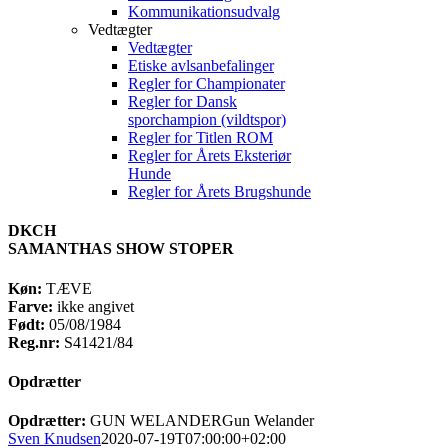
Kommunikationsudvalg
Vedtægter
Vedtægter
Etiske avlsanbefalinger
Regler for Championater
Regler for Dansk
sporchampion (vildtspor)
Regler for Titlen ROM
Regler for Årets Eksteriør
Hunde
Regler for Årets Brugshunde
DKCH
SAMANTHAS SHOW STOPER
Køn:
TÆVE
Farve:
ikke angivet
Født:
05/08/1984
Reg.nr:
S41421/84
Opdrætter
Opdrætter:
GUN WELANDERGun Welander
Sven Knudsen
2020-07-19T07:00:00+02:00