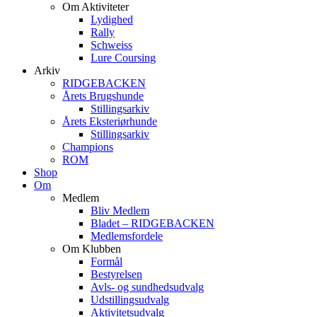
Om Aktiviteter
Lydighed
Rally
Schweiss
Lure Coursing
Arkiv
RIDGEBACKEN
Årets Brugshunde
Stillingsarkiv
Årets Eksteriørhunde
Stillingsarkiv
Champions
ROM
Shop
Om
Medlem
Bliv Medlem
Bladet – RIDGEBACKEN
Medlemsfordele
Om Klubben
Formål
Bestyrelsen
Avls- og sundhedsudvalg
Udstillingsudvalg
Aktivitetsudvalg