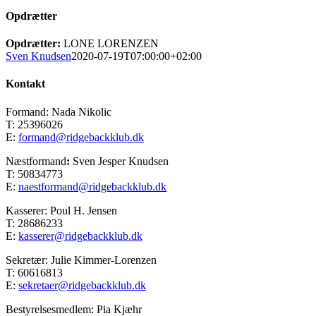
Opdrætter
Opdrætter:
LONE LORENZEN
Sven Knudsen
2020-07-19T07:00:00+02:00
Kontakt
Formand: Nada Nikolic
T: 25396026
E:
formand@ridgebackklub.dk
Næstformand
:
Sven Jesper Knudsen
T: 50834773
E:
naestformand@ridgebackklub.dk
Kasserer: Poul H. Jensen
T: 28686233
E:
kasserer@ridgebackklub.dk
Sekretær: Julie Kimmer-Lorenzen
T: 60616813
E:
sekretaer@ridgebackklub.dk
Bestyrelsesmedlem: Pia Kjæhr