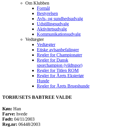
Om Klubben
Formål
Bestyrelsen
Avls- og sundhedsudvalg
Udstillingsudvalg
Aktivitetsudvalg
Kommunikationsudvalg
Vedtægter
Vedtægter
Etiske avlsanbefalinger
Regler for Championater
Regler for Dansk
sporchampion (vildtspor)
Regler for Titlen ROM
Regler for Årets Eksteriør
Hunde
Regler for Årets Brugshunde
TORHUSETS BABTREE VALDE
Køn:
Han
Farve:
hvede
Født:
04/11/2003
Reg.nr:
06448/2003