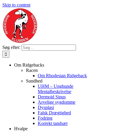
Skip to content
Søg efter:
Om Ridgebacks
Racen
Om Rhodesian Ridgeback
Sundhed
UHM – Unghunde
Mentalbeskrivelse
Dermoid Sinus
Arvelige sygdomme
Dysplasi
Falsk Drægtighed
Fodring
Korrekt tandsæt
Hvalpe