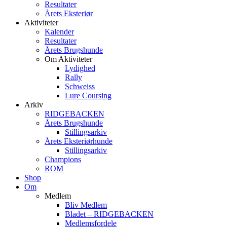
Resultater
Årets Eksteriør
Aktiviteter
Kalender
Resultater
Årets Brugshunde
Om Aktiviteter
Lydighed
Rally
Schweiss
Lure Coursing
Arkiv
RIDGEBACKEN
Årets Brugshunde
Stillingsarkiv
Årets Eksteriørhunde
Stillingsarkiv
Champions
ROM
Shop
Om
Medlem
Bliv Medlem
Bladet – RIDGEBACKEN
Medlemsfordele