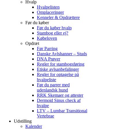
Hvalp
Hvalpelisten
Omplaceringer
Kenneler & Opdrættere
Før du køber
Før du køber hvalp
Stambog eller ej?
Købeloven
Opdræt
Før Parring
Danske Avlshanner – Studs
DNA Prøver
Regler for stambogsføring
Etiske avlsanbefalinger
Regler for optagelse på
hvalpeliste
Før du parrer med
udenlandsk hund
RRK Skemaer og attester
Dermoid Sinus check af
hvalpe
LTV – Lumbar Transitional
Vertebrae
Udstilling
Kalender