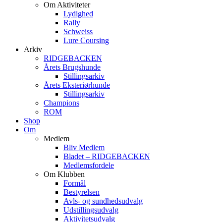
Om Aktiviteter
Lydighed
Rally
Schweiss
Lure Coursing
Arkiv
RIDGEBACKEN
Årets Brugshunde
Stillingsarkiv
Årets Eksteriørhunde
Stillingsarkiv
Champions
ROM
Shop
Om
Medlem
Bliv Medlem
Bladet – RIDGEBACKEN
Medlemsfordele
Om Klubben
Formål
Bestyrelsen
Avls- og sundhedsudvalg
Udstillingsudvalg
Aktivitetsudvalg