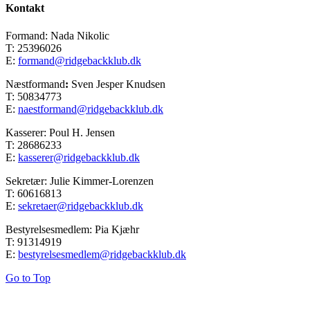
Kontakt
Formand: Nada Nikolic
T: 25396026
E:
formand@ridgebackklub.dk
Næstformand
:
Sven Jesper Knudsen
T: 50834773
E:
naestformand@ridgebackklub.dk
Kasserer: Poul H. Jensen
T: 28686233
E:
kasserer@ridgebackklub.dk
Sekretær: Julie Kimmer-Lorenzen
T: 60616813
E:
sekretaer@ridgebackklub.dk
Bestyrelsesmedlem: Pia Kjæhr
T: 91314919
E:
bestyrelsesmedlem@ridgebackklub.dk
Go to Top