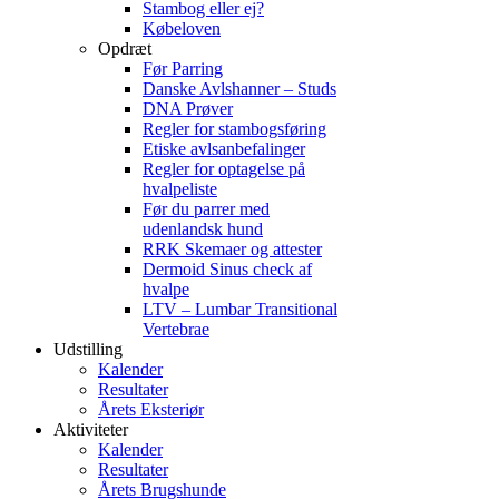
Stambog eller ej?
Købeloven
Opdræt
Før Parring
Danske Avlshanner – Studs
DNA Prøver
Regler for stambogsføring
Etiske avlsanbefalinger
Regler for optagelse på
hvalpeliste
Før du parrer med
udenlandsk hund
RRK Skemaer og attester
Dermoid Sinus check af
hvalpe
LTV – Lumbar Transitional
Vertebrae
Udstilling
Kalender
Resultater
Årets Eksteriør
Aktiviteter
Kalender
Resultater
Årets Brugshunde