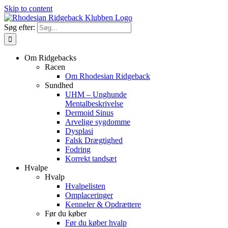
Skip to content
Søg efter:
Om Ridgebacks
Racen
Om Rhodesian Ridgeback
Sundhed
UHM – Unghunde
Mentalbeskrivelse
Dermoid Sinus
Arvelige sygdomme
Dysplasi
Falsk Drægtighed
Fodring
Korrekt tandsæt
Hvalpe
Hvalp
Hvalpelisten
Omplaceringer
Kenneler & Opdrættere
Før du køber
Før du køber hvalp