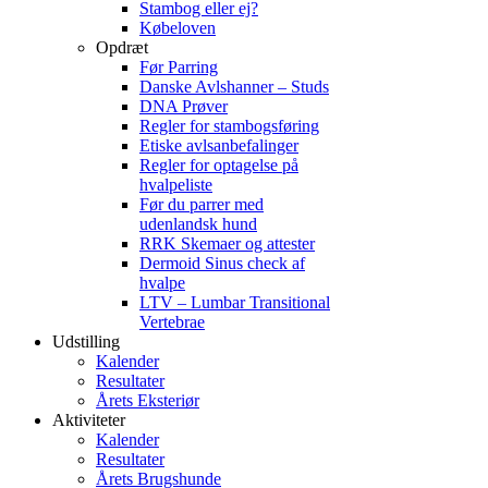
Stambog eller ej?
Købeloven
Opdræt
Før Parring
Danske Avlshanner – Studs
DNA Prøver
Regler for stambogsføring
Etiske avlsanbefalinger
Regler for optagelse på
hvalpeliste
Før du parrer med
udenlandsk hund
RRK Skemaer og attester
Dermoid Sinus check af
hvalpe
LTV – Lumbar Transitional
Vertebrae
Udstilling
Kalender
Resultater
Årets Eksteriør
Aktiviteter
Kalender
Resultater
Årets Brugshunde