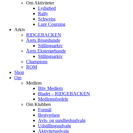
Om Aktiviteter
Lydighed
Rally
Schweiss
Lure Coursing
Arkiv
RIDGEBACKEN
Årets Brugshunde
Stillingsarkiv
Årets Eksteriørhunde
Stillingsarkiv
Champions
ROM
Shop
Om
Medlem
Bliv Medlem
Bladet – RIDGEBACKEN
Medlemsfordele
Om Klubben
Formål
Bestyrelsen
Avls- og sundhedsudvalg
Udstillingsudvalg
Aktivitetsudvalg