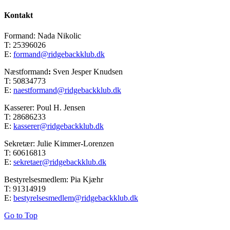
Kontakt
Formand: Nada Nikolic
T: 25396026
E:
formand@ridgebackklub.dk
Næstformand
:
Sven Jesper Knudsen
T: 50834773
E:
naestformand@ridgebackklub.dk
Kasserer: Poul H. Jensen
T: 28686233
E:
kasserer@ridgebackklub.dk
Sekretær: Julie Kimmer-Lorenzen
T: 60616813
E:
sekretaer@ridgebackklub.dk
Bestyrelsesmedlem: Pia Kjæhr
T: 91314919
E:
bestyrelsesmedlem@ridgebackklub.dk
Go to Top