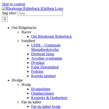
Skip to content
Søg efter:
Om Ridgebacks
Racen
Om Rhodesian Ridgeback
Sundhed
UHM – Unghunde
Mentalbeskrivelse
Dermoid Sinus
Arvelige sygdomme
Dysplasi
Falsk Drægtighed
Fodring
Korrekt tandsæt
Hvalpe
Hvalp
Hvalpelisten
Omplaceringer
Kenneler & Opdrættere
Før du køber
Før du køber hvalp