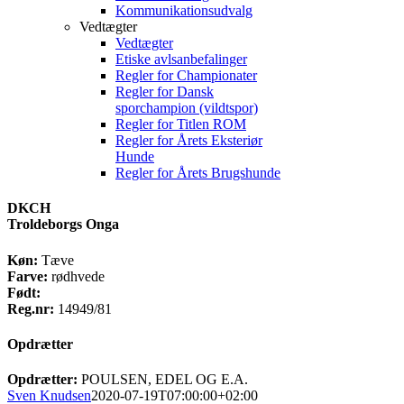
Kommunikationsudvalg
Vedtægter
Vedtægter
Etiske avlsanbefalinger
Regler for Championater
Regler for Dansk
sporchampion (vildtspor)
Regler for Titlen ROM
Regler for Årets Eksteriør
Hunde
Regler for Årets Brugshunde
DKCH
Troldeborgs Onga
Køn:
Tæve
Farve:
rødhvede
Født:
Reg.nr:
14949/81
Opdrætter
Opdrætter:
POULSEN, EDEL OG E.A.
Sven Knudsen
2020-07-19T07:00:00+02:00