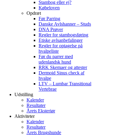
Stambog eller ej?
Købeloven
Opdræt
Før Parring
Danske Avlshanner – Studs
DNA Prøver
Regler for stambogsføring
Etiske avlsanbefalinger
Regler for optagelse på
hvalpeliste
Før du parrer med
udenlandsk hund
RRK Skemaer og attester
Dermoid Sinus check af
hvalpe
LTV – Lumbar Transitional
Vertebrae
Udstilling
Kalender
Resultater
Årets Eksteriør
Aktiviteter
Kalender
Resultater
Årets Brugshunde