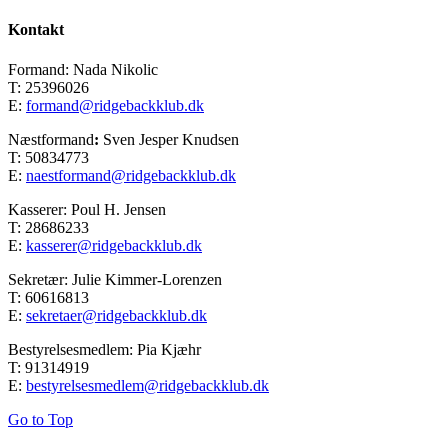
Kontakt
Formand: Nada Nikolic
T: 25396026
E:
formand@ridgebackklub.dk
Næstformand
:
Sven Jesper Knudsen
T: 50834773
E:
naestformand@ridgebackklub.dk
Kasserer: Poul H. Jensen
T: 28686233
E:
kasserer@ridgebackklub.dk
Sekretær: Julie Kimmer-Lorenzen
T: 60616813
E:
sekretaer@ridgebackklub.dk
Bestyrelsesmedlem: Pia Kjæhr
T: 91314919
E:
bestyrelsesmedlem@ridgebackklub.dk
Go to Top