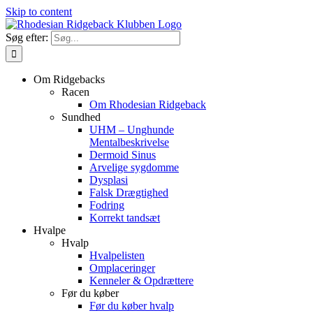
Skip to content
Søg efter:
Om Ridgebacks
Racen
Om Rhodesian Ridgeback
Sundhed
UHM – Unghunde
Mentalbeskrivelse
Dermoid Sinus
Arvelige sygdomme
Dysplasi
Falsk Drægtighed
Fodring
Korrekt tandsæt
Hvalpe
Hvalp
Hvalpelisten
Omplaceringer
Kenneler & Opdrættere
Før du køber
Før du køber hvalp