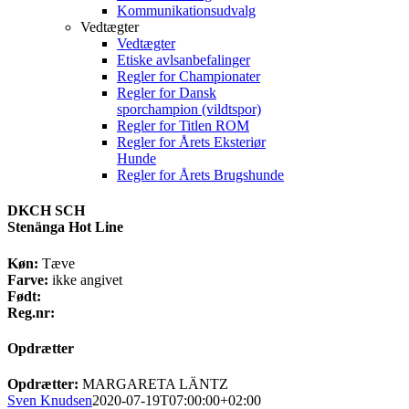
Kommunikationsudvalg
Vedtægter
Vedtægter
Etiske avlsanbefalinger
Regler for Championater
Regler for Dansk
sporchampion (vildtspor)
Regler for Titlen ROM
Regler for Årets Eksteriør
Hunde
Regler for Årets Brugshunde
DKCH SCH
Stenänga Hot Line
Køn:
Tæve
Farve:
ikke angivet
Født:
Reg.nr:
Opdrætter
Opdrætter:
MARGARETA LÄNTZ
Sven Knudsen
2020-07-19T07:00:00+02:00