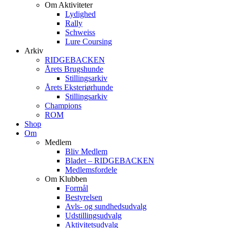
Om Aktiviteter
Lydighed
Rally
Schweiss
Lure Coursing
Arkiv
RIDGEBACKEN
Årets Brugshunde
Stillingsarkiv
Årets Eksteriørhunde
Stillingsarkiv
Champions
ROM
Shop
Om
Medlem
Bliv Medlem
Bladet – RIDGEBACKEN
Medlemsfordele
Om Klubben
Formål
Bestyrelsen
Avls- og sundhedsudvalg
Udstillingsudvalg
Aktivitetsudvalg