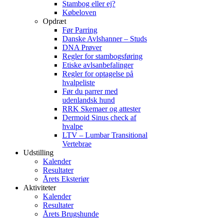
Stambog eller ej?
Købeloven
Opdræt
Før Parring
Danske Avlshanner – Studs
DNA Prøver
Regler for stambogsføring
Etiske avlsanbefalinger
Regler for optagelse på
hvalpeliste
Før du parrer med
udenlandsk hund
RRK Skemaer og attester
Dermoid Sinus check af
hvalpe
LTV – Lumbar Transitional
Vertebrae
Udstilling
Kalender
Resultater
Årets Eksteriør
Aktiviteter
Kalender
Resultater
Årets Brugshunde