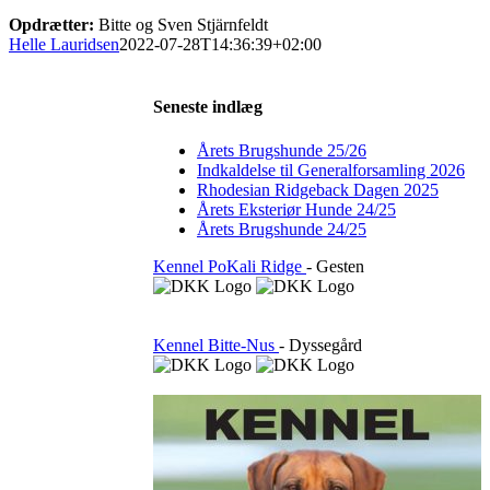
Opdrætter:
Bitte og Sven Stjärnfeldt
Helle Lauridsen
2022-07-28T14:36:39+02:00
Seneste indlæg
Årets Brugshunde 25/26
Indkaldelse til Generalforsamling 2026
Rhodesian Ridgeback Dagen 2025
Årets Eksteriør Hunde 24/25
Årets Brugshunde 24/25
Kennel PoKali Ridge
- Gesten
Kennel Bitte-Nus
- Dyssegård