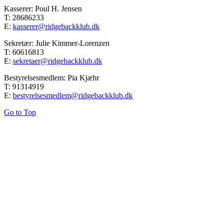
Kasserer: Poul H. Jensen
T: 28686233
E:
kasserer@ridgebackklub.dk
Sekretær: Julie Kimmer-Lorenzen
T: 60616813
E:
sekretaer@ridgebackklub.dk
Bestyrelsesmedlem: Pia Kjæhr
T: 91314919
E:
bestyrelsesmedlem@ridgebackklub.dk
Go to Top