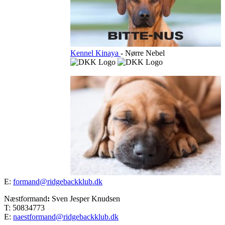
Kennel Kinaya
- Nørre Nebel
E:
formand@ridgebackklub.dk
Næstformand
:
Sven Jesper Knudsen
T: 50834773
E:
naestformand@ridgebackklub.dk