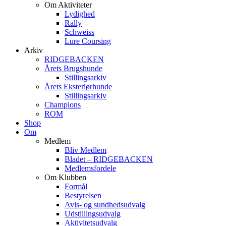
Om Aktiviteter
Lydighed
Rally
Schweiss
Lure Coursing
Arkiv
RIDGEBACKEN
Årets Brugshunde
Stillingsarkiv
Årets Eksteriørhunde
Stillingsarkiv
Champions
ROM
Shop
Om
Medlem
Bliv Medlem
Bladet – RIDGEBACKEN
Medlemsfordele
Om Klubben
Formål
Bestyrelsen
Avls- og sundhedsudvalg
Udstillingsudvalg
Aktivitetsudvalg