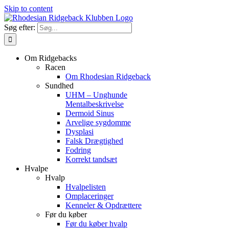
Skip to content
Søg efter:
Om Ridgebacks
Racen
Om Rhodesian Ridgeback
Sundhed
UHM – Unghunde
Mentalbeskrivelse
Dermoid Sinus
Arvelige sygdomme
Dysplasi
Falsk Drægtighed
Fodring
Korrekt tandsæt
Hvalpe
Hvalp
Hvalpelisten
Omplaceringer
Kenneler & Opdrættere
Før du køber
Før du køber hvalp