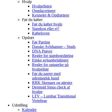
Hvalp
Hvalpelisten
Omplaceringer
Kenneler & Opdrættere
Før du køber
Før du køber hvalp
Stambog eller ej?
Købeloven
Opdræt
Før Parring
Danske Avlshanner – Studs
DNA Prøver
Regler for stambogsføring
Etiske avlsanbefalinger
Regler for optagelse på
hvalpeliste
Før du parrer med
udenlandsk hund
RRK Skemaer og attester
Dermoid Sinus check af
hvalpe
LTV – Lumbar Transitional
Vertebrae
Udstilling
Kalender