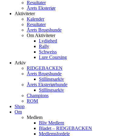
Resultater
Årets Eksteriør
Aktiviteter
Kalender
Resultater
Årets Brugshunde
Om Aktiviteter
Lydighed
Rally
Schweiss
Lure Coursing
Arkiv
RIDGEBACKEN
Årets Brugshunde
Stillingsarkiv
Årets Eksteriørhunde
Stillingsarkiv
Champions
ROM
Shop
Om
Medlem
Bliv Medlem
Bladet – RIDGEBACKEN
Medlemsfordele