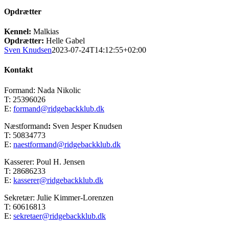
Opdrætter
Kennel:
Malkias
Opdrætter:
Helle Gabel
Sven Knudsen
2023-07-24T14:12:55+02:00
Kontakt
Formand: Nada Nikolic
T: 25396026
E:
formand@ridgebackklub.dk
Næstformand
:
Sven Jesper Knudsen
T: 50834773
E:
naestformand@ridgebackklub.dk
Kasserer: Poul H. Jensen
T: 28686233
E:
kasserer@ridgebackklub.dk
Sekretær: Julie Kimmer-Lorenzen
T: 60616813
E:
sekretaer@ridgebackklub.dk