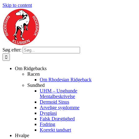
Skip to content
Søg efter:
Om Ridgebacks
Racen
Om Rhodesian Ridgeback
Sundhed
UHM – Unghunde
Mentalbeskrivelse
Dermoid Sinus
Arvelige sygdomme
Dysplasi
Falsk Drægtighed
Fodring
Korrekt tandsæt
Hvalpe