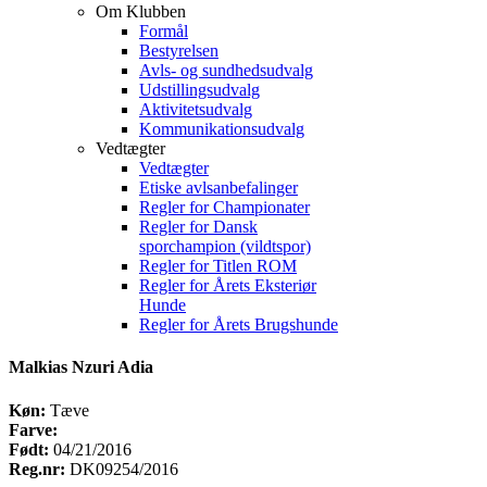
Om Klubben
Formål
Bestyrelsen
Avls- og sundhedsudvalg
Udstillingsudvalg
Aktivitetsudvalg
Kommunikationsudvalg
Vedtægter
Vedtægter
Etiske avlsanbefalinger
Regler for Championater
Regler for Dansk
sporchampion (vildtspor)
Regler for Titlen ROM
Regler for Årets Eksteriør
Hunde
Regler for Årets Brugshunde
Malkias Nzuri Adia
Køn:
Tæve
Farve:
Født:
04/21/2016
Reg.nr:
DK09254/2016