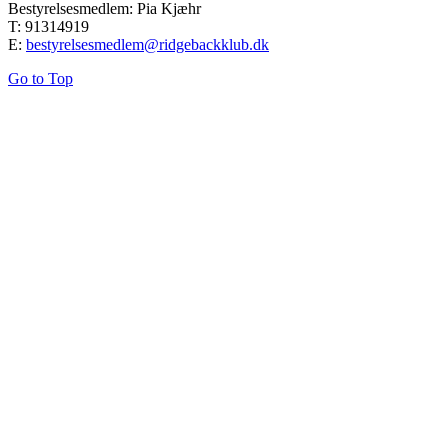
Bestyrelsesmedlem: Pia Kjæhr
T: 91314919
E:
bestyrelsesmedlem@ridgebackklub.dk
Go to Top