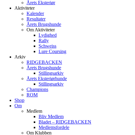
Årets Eksteriør
Aktiviteter
Kalender
Resultater
Årets Brugshunde
Om Aktiviteter
Lydighed
Rally
Schweiss
Lure Coursing
Arkiv
RIDGEBACKEN
Årets Brugshunde
Stillingsarkiv
Årets Eksteriørhunde
Stillingsarkiv
Champions
ROM
Shop
Om
Medlem
Bliv Medlem
Bladet – RIDGEBACKEN
Medlemsfordele
Om Klubben