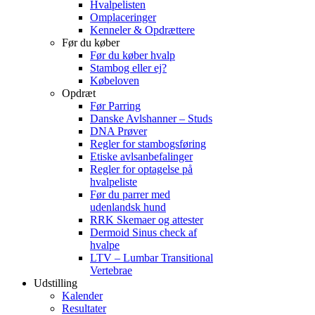
Hvalpelisten
Omplaceringer
Kenneler & Opdrættere
Før du køber
Før du køber hvalp
Stambog eller ej?
Købeloven
Opdræt
Før Parring
Danske Avlshanner – Studs
DNA Prøver
Regler for stambogsføring
Etiske avlsanbefalinger
Regler for optagelse på
hvalpeliste
Før du parrer med
udenlandsk hund
RRK Skemaer og attester
Dermoid Sinus check af
hvalpe
LTV – Lumbar Transitional
Vertebrae
Udstilling
Kalender
Resultater