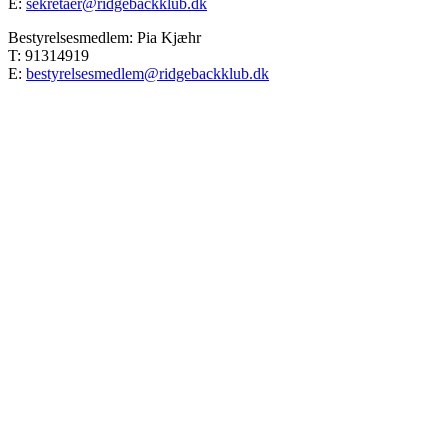
E:
sekretaer@ridgebackklub.dk
Bestyrelsesmedlem: Pia Kjæhr
T: 91314919
E:
bestyrelsesmedlem@ridgebackklub.dk
Go
to
Top