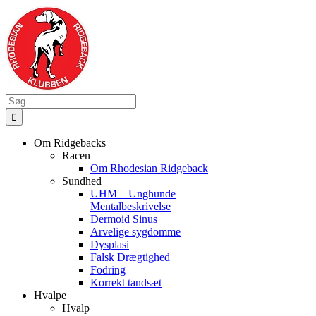
Skip
to
content
Søg
efter:
Om Ridgebacks
Racen
Om Rhodesian Ridgeback
Sundhed
UHM – Unghunde
Mentalbeskrivelse
Dermoid Sinus
Arvelige sygdomme
Dysplasi
Falsk Drægtighed
Fodring
Korrekt tandsæt
Hvalpe
Hvalp