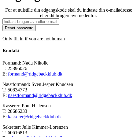
For at nulstille din adgangskode skal du indtaste din e-mailadresse
eller dit brugernavn nedenfor.
Only fill in if you are not human
Kontakt
Formand: Nada Nikolic
T: 25396026
E:
formand@ridgebackklub.dk
Næstformand
:
Sven Jesper Knudsen
T: 50834773
E:
naestformand@ridgebackklub.dk
Kasserer: Poul H. Jensen
T: 28686233
E:
kasserer@ridgebackklub.dk
Sekretær: Julie Kimmer-Lorenzen
T: 60616813