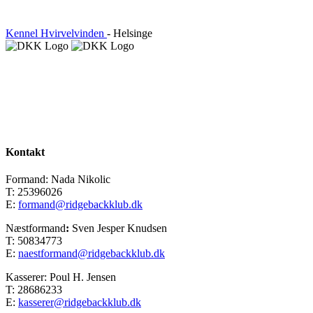
Kennel Hvirvelvinden
- Helsinge
Kontakt
Formand: Nada Nikolic
T: 25396026
E:
formand@ridgebackklub.dk
Næstformand
:
Sven Jesper Knudsen
T: 50834773
E:
naestformand@ridgebackklub.dk
Kasserer: Poul H. Jensen
T: 28686233
E:
kasserer@ridgebackklub.dk