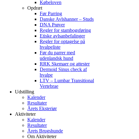
Købeloven
Opdræt
Før Parring
Danske Avlshanner – Studs
DNA Prøver
Regler for stambogsføring
Etiske avlsanbefalinger
Regler for optagelse på
hvalpeliste
Før du parrer med
udenlandsk hund
RRK Skemaer og attester
Dermoid Sinus check af
hvalpe
LTV – Lumbar Transitional
Vertebrae
Udstilling
Kalender
Resultater
Årets Eksteriør
Aktiviteter
Kalender
Resultater
Årets Brugshunde
Om Aktiviteter