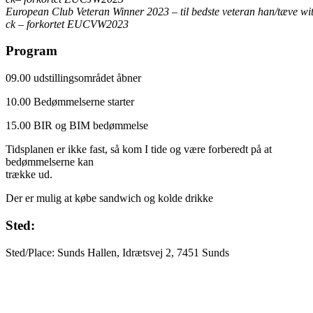
European Club Veteran Winner 2023
–
til bedste veteran han/tæve
wi
ck
–
fo
rkortet EUCVW2023
Program
09.00 udstillingsområdet åbner
10.00 Bedømmelserne starter
15.00 BIR og BIM bedømmelse
Tidsplanen er ikke fast, så kom I tide og være forberedt på at
bedømmelserne kan
trække ud.
Der er mulig at købe sandwich og kolde drikke
Sted:
Sted/Place: Sunds Hallen, Idrætsvej 2, 7451 Sunds