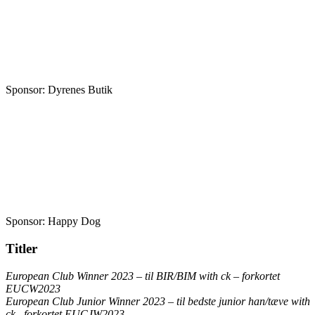
Sponsor: Dyrenes Butik
Sponsor: Happy Dog
Titler
European Club Winner 2023
–
til BIR/BIM
with ck
–
forkortet
EUCW2023
European Club Junior Winner 2023
–
til bedste junior han/tæve
with
ck
–
forkortet EUCJW2023