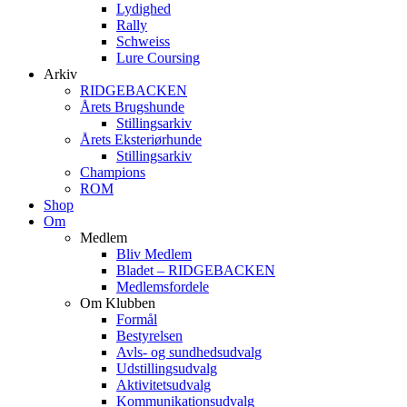
Lydighed
Rally
Schweiss
Lure Coursing
Arkiv
RIDGEBACKEN
Årets Brugshunde
Stillingsarkiv
Årets Eksteriørhunde
Stillingsarkiv
Champions
ROM
Shop
Om
Medlem
Bliv Medlem
Bladet – RIDGEBACKEN
Medlemsfordele
Om Klubben
Formål
Bestyrelsen
Avls- og sundhedsudvalg
Udstillingsudvalg
Aktivitetsudvalg
Kommunikationsudvalg