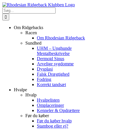
Skip
to
Søg
content
efter:
Om Ridgebacks
Racen
Om Rhodesian Ridgeback
Sundhed
UHM – Unghunde
Mentalbeskrivelse
Dermoid Sinus
Arvelige sygdomme
Dysplasi
Falsk Drægtighed
Fodring
Korrekt tandsæt
Hvalpe
Hvalp
Hvalpelisten
Omplaceringer
Kenneler & Opdrættere
Før du køber
Før du køber hvalp
Stambog eller ej?