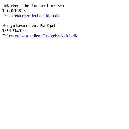
Sekretær: Julie Kimmer-Lorenzen
T: 60616813
E:
sekretaer@ridgebackklub.dk
Bestyrelsesmedlem: Pia Kjæhr
T: 91314919
E:
bestyrelsesmedlem@ridgebackklub.dk
Go
to
Top