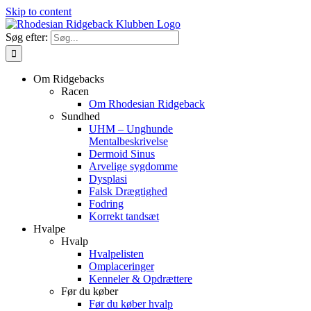
Skip to content
Søg efter:
Om Ridgebacks
Racen
Om Rhodesian Ridgeback
Sundhed
UHM – Unghunde
Mentalbeskrivelse
Dermoid Sinus
Arvelige sygdomme
Dysplasi
Falsk Drægtighed
Fodring
Korrekt tandsæt
Hvalpe
Hvalp
Hvalpelisten
Omplaceringer
Kenneler & Opdrættere
Før du køber
Før du køber hvalp