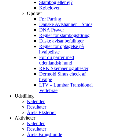
Stambog eller ej?
Købeloven
Opdræt
Før Parring
Danske Avlshanner – Studs
DNA Prøver
Regler for stambogsføring
Etiske avlsanbefalinger
Regler for optagelse på
hvalpeliste
Før du parrer med
udenlandsk hund
RRK Skemaer og attester
Dermoid Sinus check af
hvalpe
LTV – Lumbar Transitional
Vertebrae
Udstilling
Kalender
Resultater
Årets Eksteriør
Aktiviteter
Kalender
Resultater
Årets Brugshunde