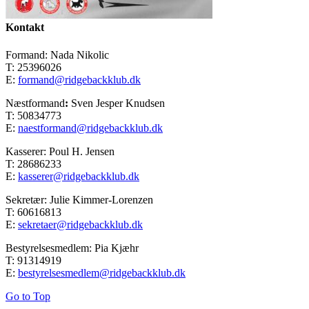
Kontakt
Formand: Nada Nikolic
T: 25396026
E:
formand@ridgebackklub.dk
Næstformand
:
Sven Jesper Knudsen
T: 50834773
E:
naestformand@ridgebackklub.dk
Kasserer: Poul H. Jensen
T: 28686233
E:
kasserer@ridgebackklub.dk
Sekretær: Julie Kimmer-Lorenzen
T: 60616813
E:
sekretaer@ridgebackklub.dk
Bestyrelsesmedlem: Pia Kjæhr
T: 91314919
E:
bestyrelsesmedlem@ridgebackklub.dk
Go to Top