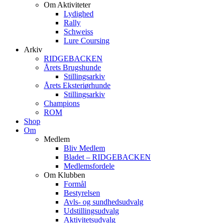
Om Aktiviteter
Lydighed
Rally
Schweiss
Lure Coursing
Arkiv
RIDGEBACKEN
Årets Brugshunde
Stillingsarkiv
Årets Eksteriørhunde
Stillingsarkiv
Champions
ROM
Shop
Om
Medlem
Bliv Medlem
Bladet – RIDGEBACKEN
Medlemsfordele
Om Klubben
Formål
Bestyrelsen
Avls- og sundhedsudvalg
Udstillingsudvalg
Aktivitetsudvalg