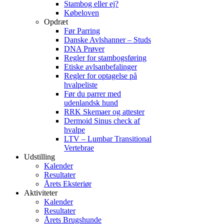
Stambog eller ej?
Købeloven
Opdræt
Før Parring
Danske Avlshanner – Studs
DNA Prøver
Regler for stambogsføring
Etiske avlsanbefalinger
Regler for optagelse på
hvalpeliste
Før du parrer med
udenlandsk hund
RRK Skemaer og attester
Dermoid Sinus check af
hvalpe
LTV – Lumbar Transitional
Vertebrae
Udstilling
Kalender
Resultater
Årets Eksteriør
Aktiviteter
Kalender
Resultater
Årets Brugshunde