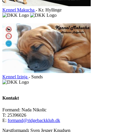
Kennel Makucha
- Kr. Hyllinge
Kennel Izinja
- Sunds
Kontakt
Formand: Nada Nikolic
T: 25396026
E:
formand@ridgebackklub.dk
Næstformand
:
Sven Jesper Knudsen