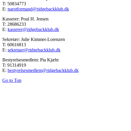
T: 50834773
E:
naestformand@ridgebackklub.dk
Kasserer: Poul H. Jensen
T: 28686233
E:
kasserer@ridgebackklub.dk
Sekretær: Julie Kimmer-Lorenzen
T: 60616813
E:
sekretaer@ridgebackklub.dk
Bestyrelsesmedlem: Pia Kjæhr
T: 91314919
E:
bestyrelsesmedlem@ridgebackklub.dk
Go to Top