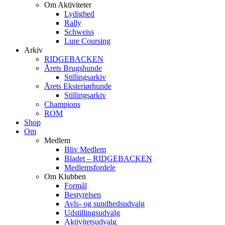
Om Aktiviteter
Lydighed
Rally
Schweiss
Lure Coursing
Arkiv
RIDGEBACKEN
Årets Brugshunde
Stillingsarkiv
Årets Eksteriørhunde
Stillingsarkiv
Champions
ROM
Shop
Om
Medlem
Bliv Medlem
Bladet – RIDGEBACKEN
Medlemsfordele
Om Klubben
Formål
Bestyrelsen
Avls- og sundhedsudvalg
Udstillingsudvalg
Aktivitetsudvalg