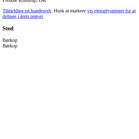
Freddie Klindrup, DK
Tilmelding på hundeweb
. Husk at markere
vis ejeroplysninger for at
deltage i årets prøver
Sted
Børkop
Børkop