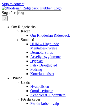
Skip to content
Søg efter:
Om Ridgebacks
Racen
Om Rhodesian Ridgeback
Sundhed
UHM – Unghunde
Mentalbeskrivelse
Dermoid Sinus
Arvelige sygdomme
Dysplasi
Falsk Drægtighed
Fodring
Korrekt tandsæt
Hvalpe
Hvalp
Hvalpelisten
Omplaceringer
Kenneler & Opdrættere
Før du køber
Før du køber hvalp