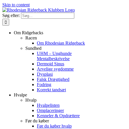
Skip to content
Søg efter:
Om Ridgebacks
Racen
Om Rhodesian Ridgeback
Sundhed
UHM – Unghunde
Mentalbeskrivelse
Dermoid Sinus
Arvelige sygdomme
Dysplasi
Falsk Drægtighed
Fodring
Korrekt tandsæt
Hvalpe
Hvalp
Hvalpelisten
Omplaceringer
Kenneler & Opdrættere
Før du køber
Før du køber hvalp