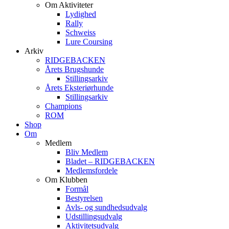
Om Aktiviteter
Lydighed
Rally
Schweiss
Lure Coursing
Arkiv
RIDGEBACKEN
Årets Brugshunde
Stillingsarkiv
Årets Eksteriørhunde
Stillingsarkiv
Champions
ROM
Shop
Om
Medlem
Bliv Medlem
Bladet – RIDGEBACKEN
Medlemsfordele
Om Klubben
Formål
Bestyrelsen
Avls- og sundhedsudvalg
Udstillingsudvalg
Aktivitetsudvalg