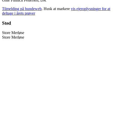
Gitte Finnich Pedersen, DK
Tilmelding på hundeweb
. Husk at markere
vis ejeroplysninger for at
deltage i årets prøver
Sted
Store Merløse
Store Merløse