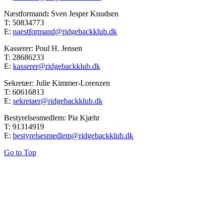
Næstformand
:
Sven Jesper Knudsen
T: 50834773
E:
naestformand@ridgebackklub.dk
Kasserer: Poul H. Jensen
T: 28686233
E:
kasserer@ridgebackklub.dk
Sekretær: Julie Kimmer-Lorenzen
T: 60616813
E:
sekretaer@ridgebackklub.dk
Bestyrelsesmedlem: Pia Kjæhr
T: 91314919
E:
bestyrelsesmedlem@ridgebackklub.dk
Go to Top