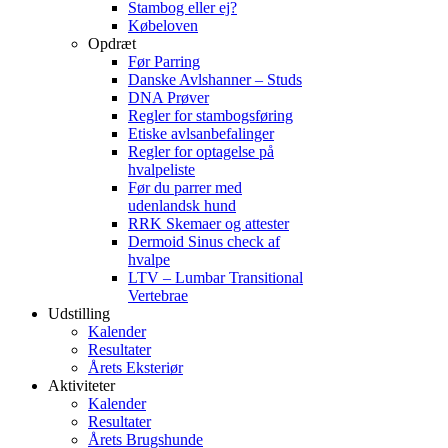
Stambog eller ej?
Købeloven
Opdræt
Før Parring
Danske Avlshanner – Studs
DNA Prøver
Regler for stambogsføring
Etiske avlsanbefalinger
Regler for optagelse på
hvalpeliste
Før du parrer med
udenlandsk hund
RRK Skemaer og attester
Dermoid Sinus check af
hvalpe
LTV – Lumbar Transitional
Vertebrae
Udstilling
Kalender
Resultater
Årets Eksteriør
Aktiviteter
Kalender
Resultater
Årets Brugshunde