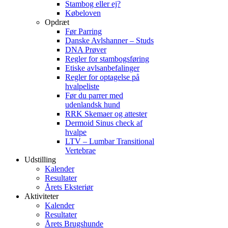
Stambog eller ej?
Købeloven
Opdræt
Før Parring
Danske Avlshanner – Studs
DNA Prøver
Regler for stambogsføring
Etiske avlsanbefalinger
Regler for optagelse på
hvalpeliste
Før du parrer med
udenlandsk hund
RRK Skemaer og attester
Dermoid Sinus check af
hvalpe
LTV – Lumbar Transitional
Vertebrae
Udstilling
Kalender
Resultater
Årets Eksteriør
Aktiviteter
Kalender
Resultater
Årets Brugshunde