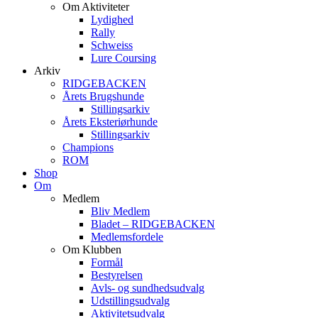
Om Aktiviteter
Lydighed
Rally
Schweiss
Lure Coursing
Arkiv
RIDGEBACKEN
Årets Brugshunde
Stillingsarkiv
Årets Eksteriørhunde
Stillingsarkiv
Champions
ROM
Shop
Om
Medlem
Bliv Medlem
Bladet – RIDGEBACKEN
Medlemsfordele
Om Klubben
Formål
Bestyrelsen
Avls- og sundhedsudvalg
Udstillingsudvalg
Aktivitetsudvalg