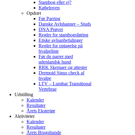
Stambog eller ej?
Købeloven
Opdræt
Før Parring
Danske Avlshanner – Studs
DNA Prøver
Regler for stambogsføring
Etiske avlsanbefalinger
Regler for optagelse på
hvalpeliste
Før du parrer med
udenlandsk hund
RRK Skemaer og attester
Dermoid Sinus check af
hvalpe
LTV – Lumbar Transitional
Vertebrae
Udstilling
Kalender
Resultater
Årets Eksteriør
Aktiviteter
Kalender
Resultater
Årets Brugshunde