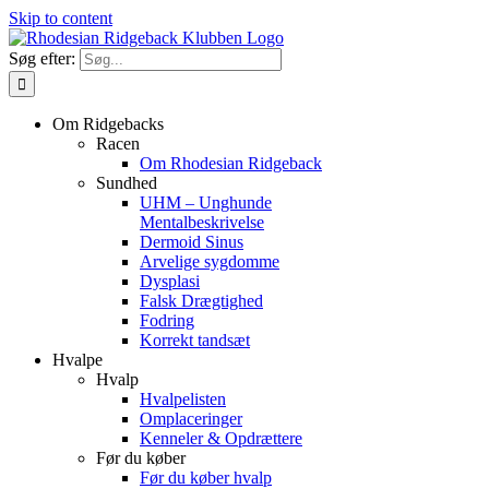
Skip to content
Søg efter:
Om Ridgebacks
Racen
Om Rhodesian Ridgeback
Sundhed
UHM – Unghunde
Mentalbeskrivelse
Dermoid Sinus
Arvelige sygdomme
Dysplasi
Falsk Drægtighed
Fodring
Korrekt tandsæt
Hvalpe
Hvalp
Hvalpelisten
Omplaceringer
Kenneler & Opdrættere
Før du køber
Før du køber hvalp