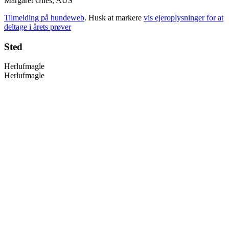
Margaret Giles, AUS
Tilmelding på hundeweb
. Husk at markere
vis ejeroplysninger for at
deltage i årets prøver
Sted
Herlufmagle
Herlufmagle