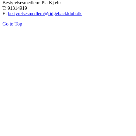
Bestyrelsesmedlem: Pia Kjæhr
T: 91314919
E:
bestyrelsesmedlem@ridgebackklub.dk
Go to Top