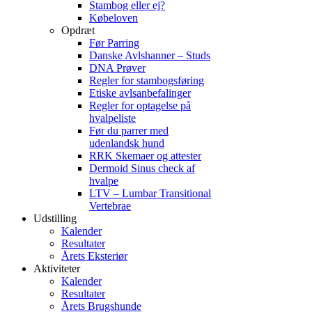
Stambog eller ej?
Købeloven
Opdræt
Før Parring
Danske Avlshanner – Studs
DNA Prøver
Regler for stambogsføring
Etiske avlsanbefalinger
Regler for optagelse på
hvalpeliste
Før du parrer med
udenlandsk hund
RRK Skemaer og attester
Dermoid Sinus check af
hvalpe
LTV – Lumbar Transitional
Vertebrae
Udstilling
Kalender
Resultater
Årets Eksteriør
Aktiviteter
Kalender
Resultater
Årets Brugshunde