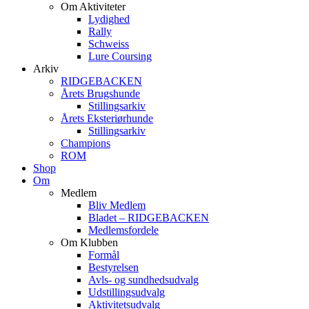
Om Aktiviteter
Lydighed
Rally
Schweiss
Lure Coursing
Arkiv
RIDGEBACKEN
Årets Brugshunde
Stillingsarkiv
Årets Eksteriørhunde
Stillingsarkiv
Champions
ROM
Shop
Om
Medlem
Bliv Medlem
Bladet – RIDGEBACKEN
Medlemsfordele
Om Klubben
Formål
Bestyrelsen
Avls- og sundhedsudvalg
Udstillingsudvalg
Aktivitetsudvalg