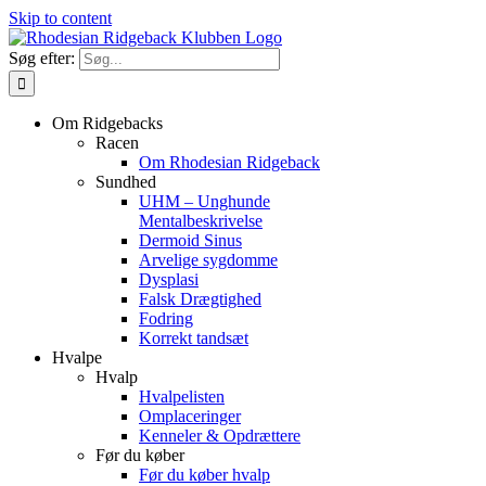
Skip to content
Søg efter:
Om Ridgebacks
Racen
Om Rhodesian Ridgeback
Sundhed
UHM – Unghunde
Mentalbeskrivelse
Dermoid Sinus
Arvelige sygdomme
Dysplasi
Falsk Drægtighed
Fodring
Korrekt tandsæt
Hvalpe
Hvalp
Hvalpelisten
Omplaceringer
Kenneler & Opdrættere
Før du køber
Før du køber hvalp