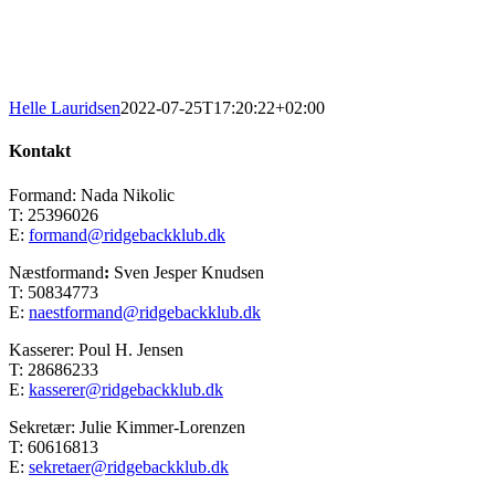
Helle Lauridsen
2022-07-25T17:20:22+02:00
Kontakt
Formand: Nada Nikolic
T: 25396026
E:
formand@ridgebackklub.dk
Næstformand
:
Sven Jesper Knudsen
T: 50834773
E:
naestformand@ridgebackklub.dk
Kasserer: Poul H. Jensen
T: 28686233
E:
kasserer@ridgebackklub.dk
Sekretær: Julie Kimmer-Lorenzen
T: 60616813
E:
sekretaer@ridgebackklub.dk