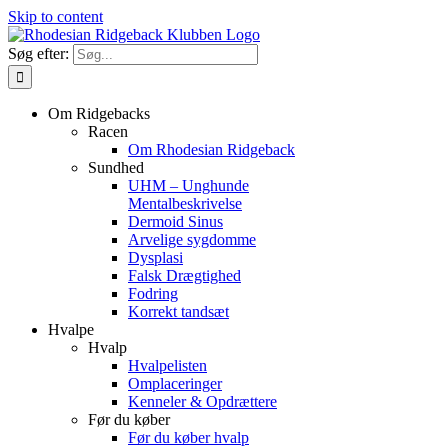
Skip to content
Søg efter:
Om Ridgebacks
Racen
Om Rhodesian Ridgeback
Sundhed
UHM – Unghunde
Mentalbeskrivelse
Dermoid Sinus
Arvelige sygdomme
Dysplasi
Falsk Drægtighed
Fodring
Korrekt tandsæt
Hvalpe
Hvalp
Hvalpelisten
Omplaceringer
Kenneler & Opdrættere
Før du køber
Før du køber hvalp