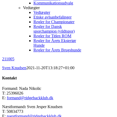
Kommunikationsudvalg
Vedtægter
Vedtægter
Etiske avlsanbefalinger
Regler for Championater
Regler for Dansk
sporchampion (vildtspor)
Regler for Titlen ROM
Regler for Årets Eksteriør
Hunde
Regler for Årets Brugshunde
211005
Sven Knudsen
2021-11-20T13:18:27+01:00
Kontakt
Formand: Nada Nikolic
T: 25396026
E:
formand@ridgebackklub.dk
Næstformand
:
Sven Jesper Knudsen
T: 50834773
E:
naestformand@ridgebackklub.dk