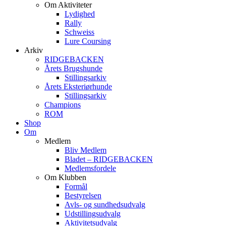
Om Aktiviteter
Lydighed
Rally
Schweiss
Lure Coursing
Arkiv
RIDGEBACKEN
Årets Brugshunde
Stillingsarkiv
Årets Eksteriørhunde
Stillingsarkiv
Champions
ROM
Shop
Om
Medlem
Bliv Medlem
Bladet – RIDGEBACKEN
Medlemsfordele
Om Klubben
Formål
Bestyrelsen
Avls- og sundhedsudvalg
Udstillingsudvalg
Aktivitetsudvalg