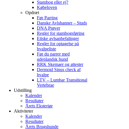
Stambog eller ej?
Købeloven
Opdræt
Før Parring
Danske Avlshanner – Studs
DNA Prøver
Regler for stambogsføring
Etiske avlsanbefalinger
Regler for optagelse på
hvalpeliste
Før du parrer med
udenlandsk hund
RRK Skemaer og attester
Dermoid Sinus check af
hvalpe
LTV – Lumbar Transitional
Vertebrae
Udstilling
Kalender
Resultater
Årets Eksteriør
Aktiviteter
Kalender
Resultater
Årets Brugshunde