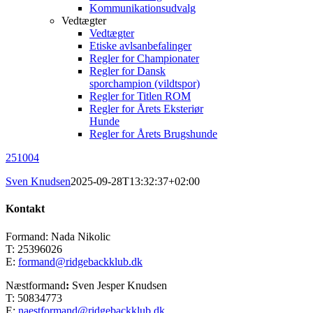
Kommunikationsudvalg
Vedtægter
Vedtægter
Etiske avlsanbefalinger
Regler for Championater
Regler for Dansk
sporchampion (vildtspor)
Regler for Titlen ROM
Regler for Årets Eksteriør
Hunde
Regler for Årets Brugshunde
251004
Sven Knudsen
2025-09-28T13:32:37+02:00
Kontakt
Formand: Nada Nikolic
T: 25396026
E:
formand@ridgebackklub.dk
Næstformand
:
Sven Jesper Knudsen
T: 50834773
E:
naestformand@ridgebackklub.dk