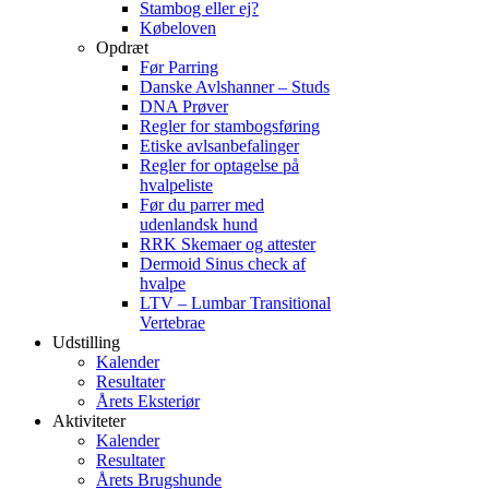
Stambog eller ej?
Købeloven
Opdræt
Før Parring
Danske Avlshanner – Studs
DNA Prøver
Regler for stambogsføring
Etiske avlsanbefalinger
Regler for optagelse på
hvalpeliste
Før du parrer med
udenlandsk hund
RRK Skemaer og attester
Dermoid Sinus check af
hvalpe
LTV – Lumbar Transitional
Vertebrae
Udstilling
Kalender
Resultater
Årets Eksteriør
Aktiviteter
Kalender
Resultater
Årets Brugshunde