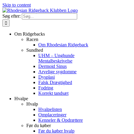
Skip to content
Søg efter:
Om Ridgebacks
Racen
Om Rhodesian Ridgeback
Sundhed
UHM – Unghunde
Mentalbeskrivelse
Dermoid Sinus
Arvelige sygdomme
Dysplasi
Falsk Drægtighed
Fodring
Korrekt tandsæt
Hvalpe
Hvalp
Hvalpelisten
Omplaceringer
Kenneler & Opdrættere
Før du køber
Før du køber hvalp