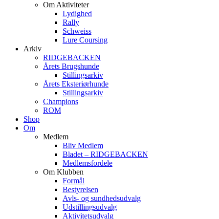
Om Aktiviteter
Lydighed
Rally
Schweiss
Lure Coursing
Arkiv
RIDGEBACKEN
Årets Brugshunde
Stillingsarkiv
Årets Eksteriørhunde
Stillingsarkiv
Champions
ROM
Shop
Om
Medlem
Bliv Medlem
Bladet – RIDGEBACKEN
Medlemsfordele
Om Klubben
Formål
Bestyrelsen
Avls- og sundhedsudvalg
Udstillingsudvalg
Aktivitetsudvalg