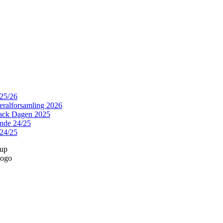
25/26
neralforsamling 2026
ack Dagen 2025
unde 24/25
24/25
rup