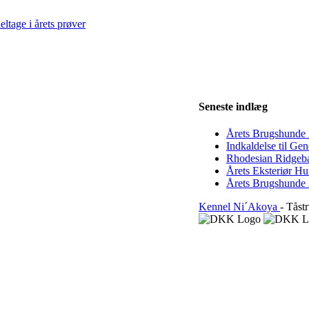
eltage i årets prøver
Seneste indlæg
Årets Brugshunde 
Indkaldelse til Ge
Rhodesian Ridgeb
Årets Eksteriør H
Årets Brugshunde 
Kennel Ni´Akoya
- Tåst