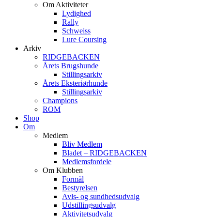
Om Aktiviteter
Lydighed
Rally
Schweiss
Lure Coursing
Arkiv
RIDGEBACKEN
Årets Brugshunde
Stillingsarkiv
Årets Eksteriørhunde
Stillingsarkiv
Champions
ROM
Shop
Om
Medlem
Bliv Medlem
Bladet – RIDGEBACKEN
Medlemsfordele
Om Klubben
Formål
Bestyrelsen
Avls- og sundhedsudvalg
Udstillingsudvalg
Aktivitetsudvalg