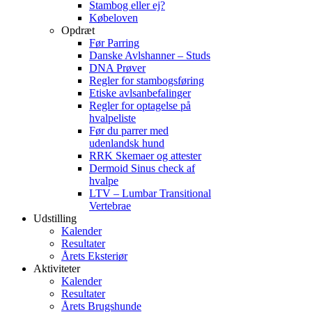
Stambog eller ej?
Købeloven
Opdræt
Før Parring
Danske Avlshanner – Studs
DNA Prøver
Regler for stambogsføring
Etiske avlsanbefalinger
Regler for optagelse på
hvalpeliste
Før du parrer med
udenlandsk hund
RRK Skemaer og attester
Dermoid Sinus check af
hvalpe
LTV – Lumbar Transitional
Vertebrae
Udstilling
Kalender
Resultater
Årets Eksteriør
Aktiviteter
Kalender
Resultater
Årets Brugshunde