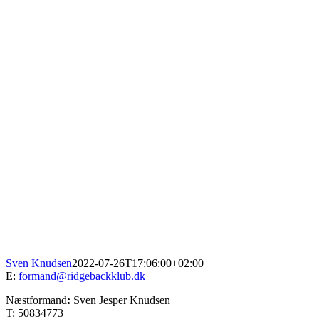
Sven Knudsen
2022-07-26T17:06:00+02:00
E:
formand@ridgebackklub.dk
Næstformand
:
Sven Jesper Knudsen
T: 50834773