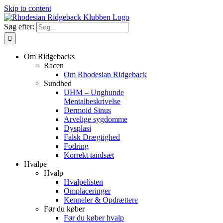
Skip to content
Søg efter:
Om Ridgebacks
Racen
Om Rhodesian Ridgeback
Sundhed
UHM – Unghunde
Mentalbeskrivelse
Dermoid Sinus
Arvelige sygdomme
Dysplasi
Falsk Drægtighed
Fodring
Korrekt tandsæt
Hvalpe
Hvalp
Hvalpelisten
Omplaceringer
Kenneler & Opdrættere
Før du køber
Før du køber hvalp