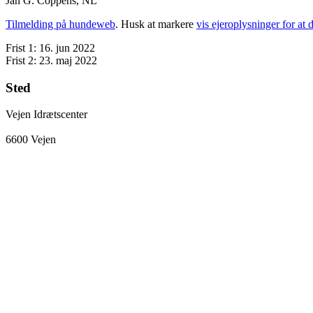
Jan G. Coppens, NL
Tilmelding på hundeweb
. Husk at markere
vis ejeroplysninger for at d
Frist 1: 16. jun 2022
Frist 2: 23. maj 2022
Sted
Vejen Idrætscenter
6600 Vejen