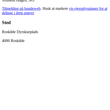
Arnstein Hagen, NO
Tilmelding på hundeweb
. Husk at markere
vis ejeroplysninger for at
deltage i årets prøver
Sted
Roskilde Dyrskueplads
4000 Roskilde