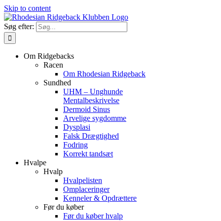
Skip to content
Søg efter:
Om Ridgebacks
Racen
Om Rhodesian Ridgeback
Sundhed
UHM – Unghunde
Mentalbeskrivelse
Dermoid Sinus
Arvelige sygdomme
Dysplasi
Falsk Drægtighed
Fodring
Korrekt tandsæt
Hvalpe
Hvalp
Hvalpelisten
Omplaceringer
Kenneler & Opdrættere
Før du køber
Før du køber hvalp