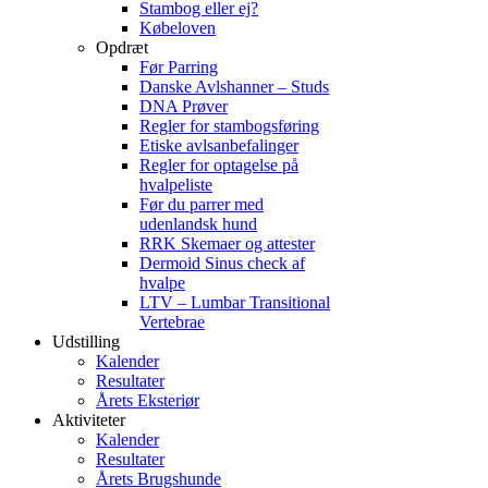
Stambog eller ej?
Købeloven
Opdræt
Før Parring
Danske Avlshanner – Studs
DNA Prøver
Regler for stambogsføring
Etiske avlsanbefalinger
Regler for optagelse på
hvalpeliste
Før du parrer med
udenlandsk hund
RRK Skemaer og attester
Dermoid Sinus check af
hvalpe
LTV – Lumbar Transitional
Vertebrae
Udstilling
Kalender
Resultater
Årets Eksteriør
Aktiviteter
Kalender
Resultater
Årets Brugshunde