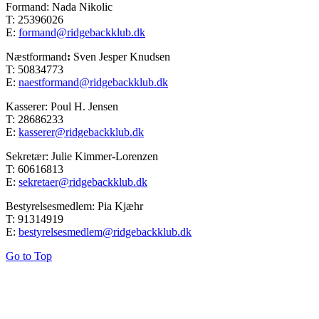
Formand: Nada Nikolic
T: 25396026
E:
formand@ridgebackklub.dk
Næstformand
:
Sven Jesper Knudsen
T: 50834773
E:
naestformand@ridgebackklub.dk
Kasserer: Poul H. Jensen
T: 28686233
E:
kasserer@ridgebackklub.dk
Sekretær: Julie Kimmer-Lorenzen
T: 60616813
E:
sekretaer@ridgebackklub.dk
Bestyrelsesmedlem: Pia Kjæhr
T: 91314919
E:
bestyrelsesmedlem@ridgebackklub.dk
Go to Top