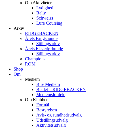
Om Aktiviteter
Lydighed
Rally
Schweiss
Lure Coursing
Arkiv
RIDGEBACKEN
Årets Brugshunde
Stillingsarkiv
Årets Eksteriørhunde
Stillingsarkiv
Champions
ROM
Shop
Om
Medlem
Bliv Medlem
Bladet – RIDGEBACKEN
Medlemsfordele
Om Klubben
Formål
Bestyrelsen
Avls- og sundhedsudvalg
Udstillingsudvalg
Aktivitetsudvalg