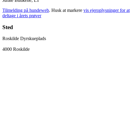
Jurate Butikene, LT
Tilmelding på hundeweb
. Husk at markere
vis ejeroplysninger for at
deltage i årets prøver
Sted
Roskilde Dyrskueplads
4000 Roskilde