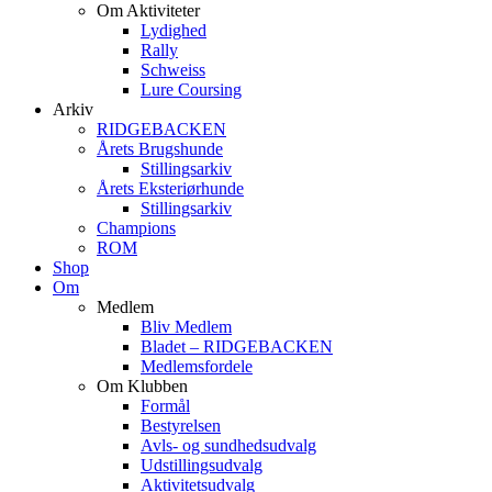
Om Aktiviteter
Lydighed
Rally
Schweiss
Lure Coursing
Arkiv
RIDGEBACKEN
Årets Brugshunde
Stillingsarkiv
Årets Eksteriørhunde
Stillingsarkiv
Champions
ROM
Shop
Om
Medlem
Bliv Medlem
Bladet – RIDGEBACKEN
Medlemsfordele
Om Klubben
Formål
Bestyrelsen
Avls- og sundhedsudvalg
Udstillingsudvalg
Aktivitetsudvalg