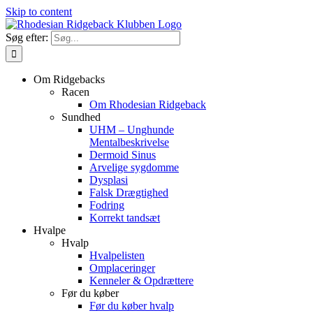
Skip to content
Søg efter:
Om Ridgebacks
Racen
Om Rhodesian Ridgeback
Sundhed
UHM – Unghunde
Mentalbeskrivelse
Dermoid Sinus
Arvelige sygdomme
Dysplasi
Falsk Drægtighed
Fodring
Korrekt tandsæt
Hvalpe
Hvalp
Hvalpelisten
Omplaceringer
Kenneler & Opdrættere
Før du køber
Før du køber hvalp