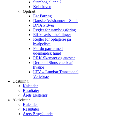
Stambog eller ej?
Købeloven
Opdræt
Før Parring
Danske Avlshanner – Studs
DNA Prøver
Regler for stambogsføring
Etiske avlsanbefalinger
Regler for optagelse på
hvalpeliste
Før du parrer med
udenlandsk hund
RRK Skemaer og attester
Dermoid Sinus check af
hvalpe
LTV – Lumbar Transitional
Vertebrae
Udstilling
Kalender
Resultater
Årets Eksteriør
Aktiviteter
Kalender
Resultater
Årets Brugshunde