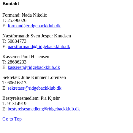
Kontakt
Formand: Nada Nikolic
T: 25396026
E:
formand@ridgebackklub.dk
Næstformand
:
Sven Jesper Knudsen
T: 50834773
E:
naestformand@ridgebackklub.dk
Kasserer: Poul H. Jensen
T: 28686233
E:
kasserer@ridgebackklub.dk
Sekretær: Julie Kimmer-Lorenzen
T: 60616813
E:
sekretaer@ridgebackklub.dk
Bestyrelsesmedlem: Pia Kjæhr
T: 91314919
E:
bestyrelsesmedlem@ridgebackklub.dk
Go to Top