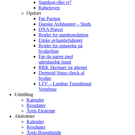
Stambog eller ej?
Købeloven
Opdræt
Før Parring
Danske Avlshanner – Studs
DNA Prøver
Regler for stambogsføring
Etiske avlsanbefalinger
Regler for optagelse på
hvalpeliste
Før du parrer med
udenlandsk hund
RRK Skemaer og attester
Dermoid Sinus check af
hvalpe
LTV – Lumbar Transitional
Vertebrae
Udstilling
Kalender
Resultater
Årets Eksteriør
Aktiviteter
Kalender
Resultater
Årets Brugshunde