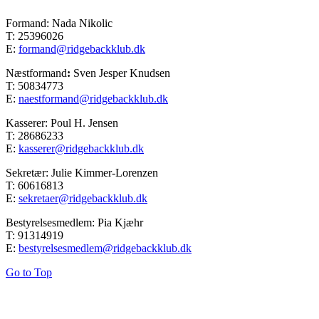
Formand: Nada Nikolic
T: 25396026
E:
formand@ridgebackklub.dk
Næstformand
:
Sven Jesper Knudsen
T: 50834773
E:
naestformand@ridgebackklub.dk
Kasserer: Poul H. Jensen
T: 28686233
E:
kasserer@ridgebackklub.dk
Sekretær: Julie Kimmer-Lorenzen
T: 60616813
E:
sekretaer@ridgebackklub.dk
Bestyrelsesmedlem: Pia Kjæhr
T: 91314919
E:
bestyrelsesmedlem@ridgebackklub.dk
Go to Top