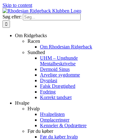
Skip to content
Søg efter:
Om Ridgebacks
Racen
Om Rhodesian Ridgeback
Sundhed
UHM – Unghunde
Mentalbeskrivelse
Dermoid Sinus
Arvelige sygdomme
Dysplasi
Falsk Drægtighed
Fodring
Korrekt tandsæt
Hvalpe
Hvalp
Hvalpelisten
Omplaceringer
Kenneler & Opdrættere
Før du køber
Før du køber hvalp