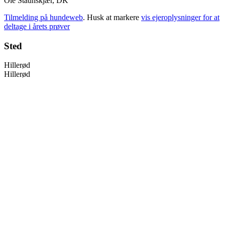
Ole Staunskjær, DK
Tilmelding på hundeweb
. Husk at markere
vis ejeroplysninger for at
deltage i årets prøver
Sted
Hillerød
Hillerød