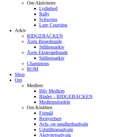
Om Aktiviteter
Lydighed
Rally
Schweiss
Lure Coursing
Arkiv
RIDGEBACKEN
Årets Brugshunde
Stillingsarkiv
Årets Eksteriørhunde
Stillingsarkiv
Champions
ROM
Shop
Om
Medlem
Bliv Medlem
Bladet – RIDGEBACKEN
Medlemsfordele
Om Klubben
Formål
Bestyrelsen
Avls- og sundhedsudvalg
Udstillingsudvalg
Aktivitetsudvalg