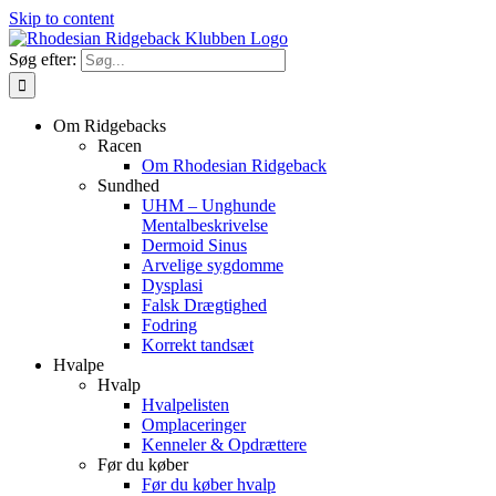
Skip to content
Søg efter:
Om Ridgebacks
Racen
Om Rhodesian Ridgeback
Sundhed
UHM – Unghunde
Mentalbeskrivelse
Dermoid Sinus
Arvelige sygdomme
Dysplasi
Falsk Drægtighed
Fodring
Korrekt tandsæt
Hvalpe
Hvalp
Hvalpelisten
Omplaceringer
Kenneler & Opdrættere
Før du køber
Før du køber hvalp