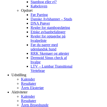
Stambog eller ej?
Købeloven
Opdræt
Før Parring
Danske Avlshanner – Studs
DNA Prøver
Regler for stambogsføring
Etiske avlsanbefalinger
Regler for optagelse på
hvalpeliste
Før du parrer med
udenlandsk hund
RRK Skemaer og attester
Dermoid Sinus check af
hvalpe
LTV – Lumbar Transitional
Vertebrae
Udstilling
Kalender
Resultater
Årets Eksteriør
Aktiviteter
Kalender
Resultater
Årets Brugshunde