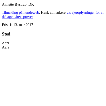
Annette Bystrup, DK
Tilmelding på hundeweb
. Husk at markere
vis ejeroplysninger for at
deltage i årets prøver
Frist 1: 13. mar 2017
Sted
Aars
Aars