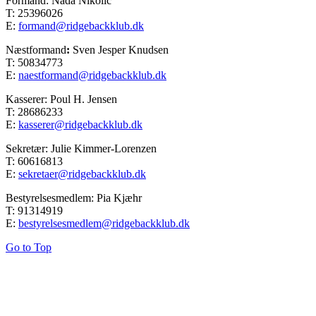
Formand: Nada Nikolic
T: 25396026
E:
formand@ridgebackklub.dk
Næstformand
:
Sven Jesper Knudsen
T: 50834773
E:
naestformand@ridgebackklub.dk
Kasserer: Poul H. Jensen
T: 28686233
E:
kasserer@ridgebackklub.dk
Sekretær: Julie Kimmer-Lorenzen
T: 60616813
E:
sekretaer@ridgebackklub.dk
Bestyrelsesmedlem: Pia Kjæhr
T: 91314919
E:
bestyrelsesmedlem@ridgebackklub.dk
Go to Top