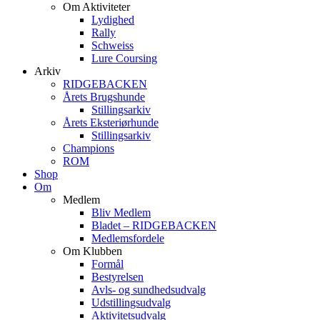
Om Aktiviteter
Lydighed
Rally
Schweiss
Lure Coursing
Arkiv
RIDGEBACKEN
Årets Brugshunde
Stillingsarkiv
Årets Eksteriørhunde
Stillingsarkiv
Champions
ROM
Shop
Om
Medlem
Bliv Medlem
Bladet – RIDGEBACKEN
Medlemsfordele
Om Klubben
Formål
Bestyrelsen
Avls- og sundhedsudvalg
Udstillingsudvalg
Aktivitetsudvalg