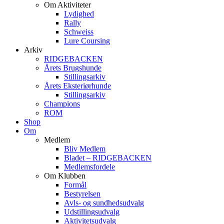
Om Aktiviteter
Lydighed
Rally
Schweiss
Lure Coursing
Arkiv
RIDGEBACKEN
Årets Brugshunde
Stillingsarkiv
Årets Eksteriørhunde
Stillingsarkiv
Champions
ROM
Shop
Om
Medlem
Bliv Medlem
Bladet – RIDGEBACKEN
Medlemsfordele
Om Klubben
Formål
Bestyrelsen
Avls- og sundhedsudvalg
Udstillingsudvalg
Aktivitetsudvalg