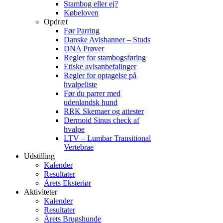
Stambog eller ej?
Købeloven
Opdræt
Før Parring
Danske Avlshanner – Studs
DNA Prøver
Regler for stambogsføring
Etiske avlsanbefalinger
Regler for optagelse på
hvalpeliste
Før du parrer med
udenlandsk hund
RRK Skemaer og attester
Dermoid Sinus check af
hvalpe
LTV – Lumbar Transitional
Vertebrae
Udstilling
Kalender
Resultater
Årets Eksteriør
Aktiviteter
Kalender
Resultater
Årets Brugshunde