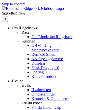
Skip to content
Søg efter:
Om Ridgebacks
Racen
Om Rhodesian Ridgeback
Sundhed
UHM – Unghunde
Mentalbeskrivelse
Dermoid Sinus
Arvelige sygdomme
Dysplasi
Falsk Drægtighed
Fodring
Korrekt tandsæt
Hvalpe
Hvalp
Hvalpelisten
Omplaceringer
Kenneler & Opdrættere
Før du køber
Før du køber hvalp