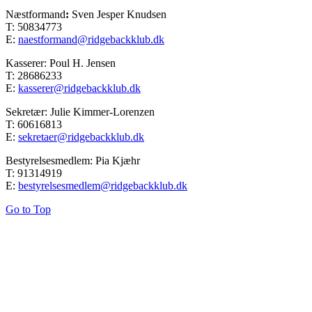
Næstformand
:
Sven Jesper Knudsen
T: 50834773
E:
naestformand@ridgebackklub.dk
Kasserer: Poul H. Jensen
T: 28686233
E:
kasserer@ridgebackklub.dk
Sekretær: Julie Kimmer-Lorenzen
T: 60616813
E:
sekretaer@ridgebackklub.dk
Bestyrelsesmedlem: Pia Kjæhr
T: 91314919
E:
bestyrelsesmedlem@ridgebackklub.dk
Go to Top