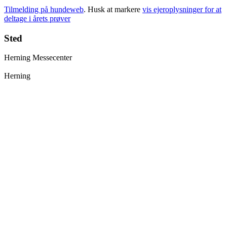
Tilmelding på hundeweb
. Husk at markere
vis ejeroplysninger for at
deltage i årets prøver
Sted
Herning Messecenter
Herning