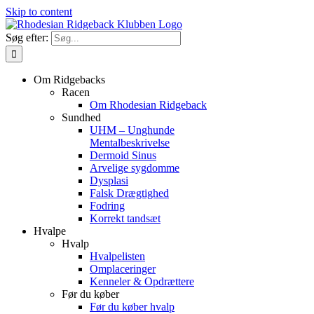
Skip to content
Søg efter:
Om Ridgebacks
Racen
Om Rhodesian Ridgeback
Sundhed
UHM – Unghunde
Mentalbeskrivelse
Dermoid Sinus
Arvelige sygdomme
Dysplasi
Falsk Drægtighed
Fodring
Korrekt tandsæt
Hvalpe
Hvalp
Hvalpelisten
Omplaceringer
Kenneler & Opdrættere
Før du køber
Før du køber hvalp