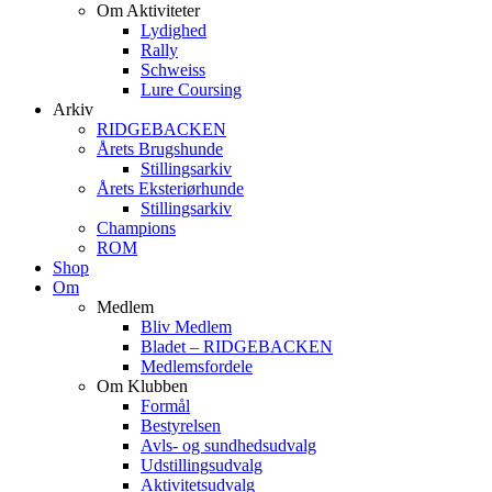
Om Aktiviteter
Lydighed
Rally
Schweiss
Lure Coursing
Arkiv
RIDGEBACKEN
Årets Brugshunde
Stillingsarkiv
Årets Eksteriørhunde
Stillingsarkiv
Champions
ROM
Shop
Om
Medlem
Bliv Medlem
Bladet – RIDGEBACKEN
Medlemsfordele
Om Klubben
Formål
Bestyrelsen
Avls- og sundhedsudvalg
Udstillingsudvalg
Aktivitetsudvalg