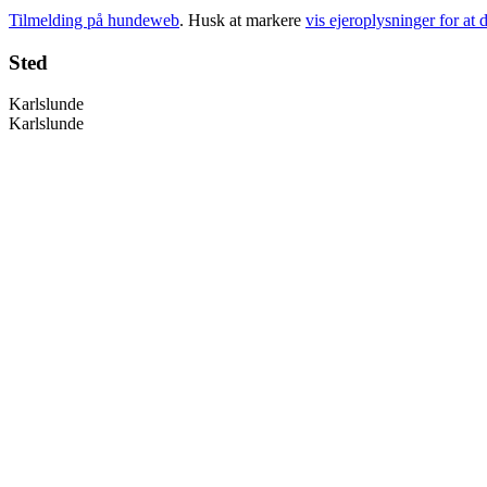
Tilmelding på hundeweb
. Husk at markere
vis ejeroplysninger for at d
Sted
Karlslunde
Karlslunde