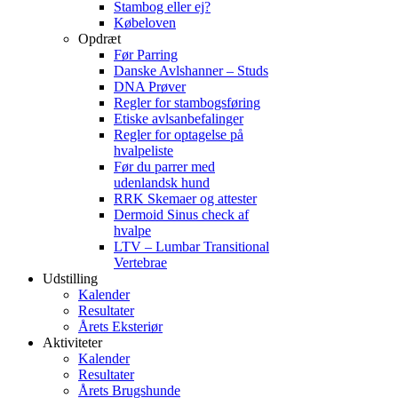
Stambog eller ej?
Købeloven
Opdræt
Før Parring
Danske Avlshanner – Studs
DNA Prøver
Regler for stambogsføring
Etiske avlsanbefalinger
Regler for optagelse på
hvalpeliste
Før du parrer med
udenlandsk hund
RRK Skemaer og attester
Dermoid Sinus check af
hvalpe
LTV – Lumbar Transitional
Vertebrae
Udstilling
Kalender
Resultater
Årets Eksteriør
Aktiviteter
Kalender
Resultater
Årets Brugshunde