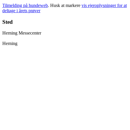
Tilmelding på hundeweb
. Husk at markere
vis ejeroplysninger for at
deltage i årets prøver
Sted
Herning Messecenter
Herning