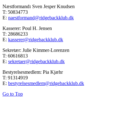
Næstformand
:
Sven Jesper Knudsen
T: 50834773
E:
naestformand@ridgebackklub.dk
Kasserer: Poul H. Jensen
T: 28686233
E:
kasserer@ridgebackklub.dk
Sekretær: Julie Kimmer-Lorenzen
T: 60616813
E:
sekretaer@ridgebackklub.dk
Bestyrelsesmedlem: Pia Kjæhr
T: 91314919
E:
bestyrelsesmedlem@ridgebackklub.dk
Go to Top