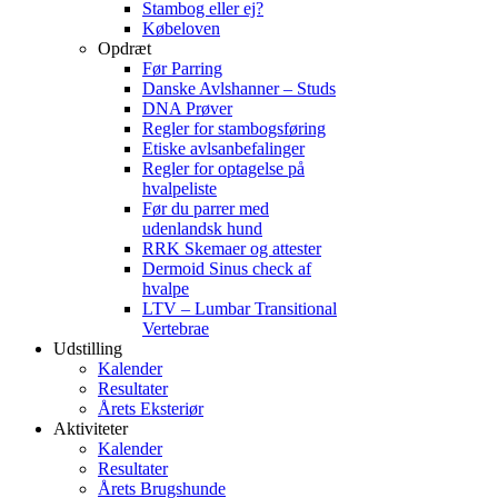
Stambog eller ej?
Købeloven
Opdræt
Før Parring
Danske Avlshanner – Studs
DNA Prøver
Regler for stambogsføring
Etiske avlsanbefalinger
Regler for optagelse på
hvalpeliste
Før du parrer med
udenlandsk hund
RRK Skemaer og attester
Dermoid Sinus check af
hvalpe
LTV – Lumbar Transitional
Vertebrae
Udstilling
Kalender
Resultater
Årets Eksteriør
Aktiviteter
Kalender
Resultater
Årets Brugshunde