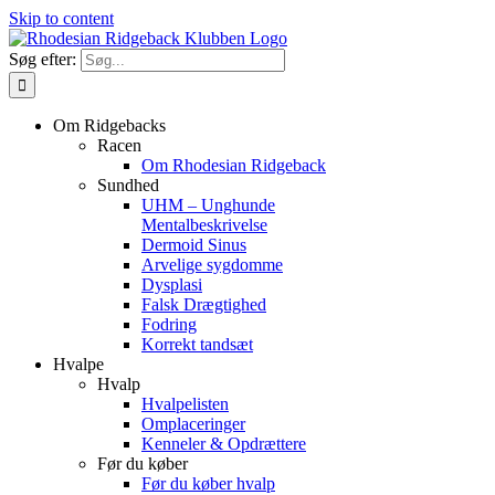
Skip to content
Søg efter:
Om Ridgebacks
Racen
Om Rhodesian Ridgeback
Sundhed
UHM – Unghunde
Mentalbeskrivelse
Dermoid Sinus
Arvelige sygdomme
Dysplasi
Falsk Drægtighed
Fodring
Korrekt tandsæt
Hvalpe
Hvalp
Hvalpelisten
Omplaceringer
Kenneler & Opdrættere
Før du køber
Før du køber hvalp