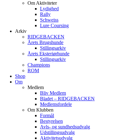
Om Aktiviteter
Lydighed
Rally
Schweiss
Lure Coursing
Arkiv
RIDGEBACKEN
Årets Brugshunde
Stillingsarkiv
Årets Eksteriørhunde
Stillingsarkiv
Champions
ROM
Shop
Om
Medlem
Bliv Medlem
Bladet – RIDGEBACKEN
Medlemsfordele
Om Klubben
Formål
Bestyrelsen
Avls- og sundhedsudvalg
Udstillingsudvalg
Aktivitetsudvalg