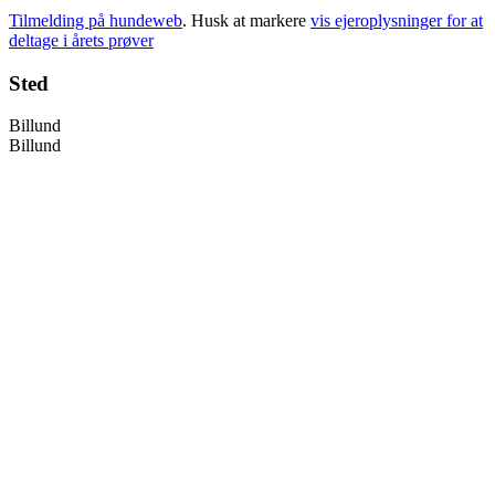
Tilmelding på hundeweb
. Husk at markere
vis ejeroplysninger for at
deltage i årets prøver
Sted
Billund
Billund