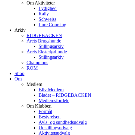
Om Aktiviteter
Lydighed
Rally
Schweiss
Lure Coursing
Arkiv
RIDGEBACKEN
Årets Brugshunde
Stillingsarkiv
Årets Eksteriørhunde
Stillingsarkiv
Champions
ROM
Shop
Om
Medlem
Bliv Medlem
Bladet – RIDGEBACKEN
Medlemsfordele
Om Klubben
Formål
Bestyrelsen
Avls- og sundhedsudvalg
Udstillingsudvalg
Aktivitetsudvalg