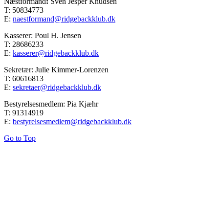
Næstformand
:
Sven Jesper Knudsen
T: 50834773
E:
naestformand@ridgebackklub.dk
Kasserer: Poul H. Jensen
T: 28686233
E:
kasserer@ridgebackklub.dk
Sekretær: Julie Kimmer-Lorenzen
T: 60616813
E:
sekretaer@ridgebackklub.dk
Bestyrelsesmedlem: Pia Kjæhr
T: 91314919
E:
bestyrelsesmedlem@ridgebackklub.dk
Go to Top