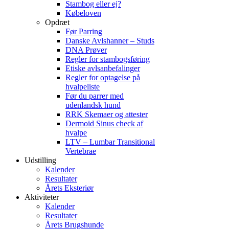
Stambog eller ej?
Købeloven
Opdræt
Før Parring
Danske Avlshanner – Studs
DNA Prøver
Regler for stambogsføring
Etiske avlsanbefalinger
Regler for optagelse på
hvalpeliste
Før du parrer med
udenlandsk hund
RRK Skemaer og attester
Dermoid Sinus check af
hvalpe
LTV – Lumbar Transitional
Vertebrae
Udstilling
Kalender
Resultater
Årets Eksteriør
Aktiviteter
Kalender
Resultater
Årets Brugshunde