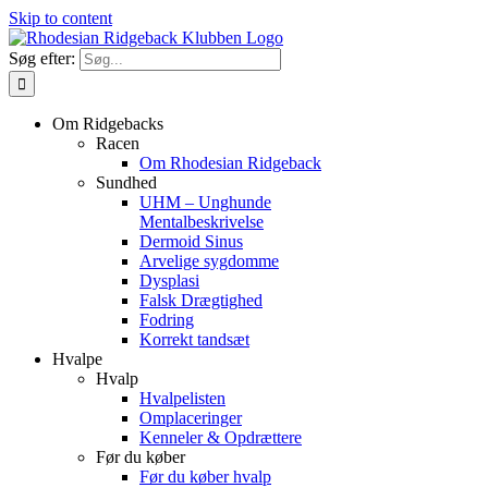
Skip to content
Søg efter:
Om Ridgebacks
Racen
Om Rhodesian Ridgeback
Sundhed
UHM – Unghunde
Mentalbeskrivelse
Dermoid Sinus
Arvelige sygdomme
Dysplasi
Falsk Drægtighed
Fodring
Korrekt tandsæt
Hvalpe
Hvalp
Hvalpelisten
Omplaceringer
Kenneler & Opdrættere
Før du køber
Før du køber hvalp