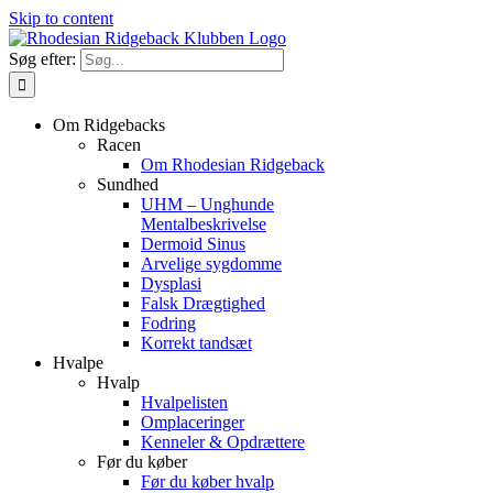
Skip to content
Søg efter:
Om Ridgebacks
Racen
Om Rhodesian Ridgeback
Sundhed
UHM – Unghunde
Mentalbeskrivelse
Dermoid Sinus
Arvelige sygdomme
Dysplasi
Falsk Drægtighed
Fodring
Korrekt tandsæt
Hvalpe
Hvalp
Hvalpelisten
Omplaceringer
Kenneler & Opdrættere
Før du køber
Før du køber hvalp