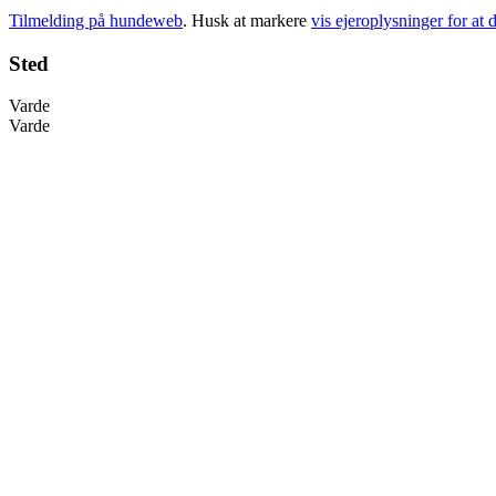
Tilmelding på hundeweb
. Husk at markere
vis ejeroplysninger for at d
Sted
Varde
Varde