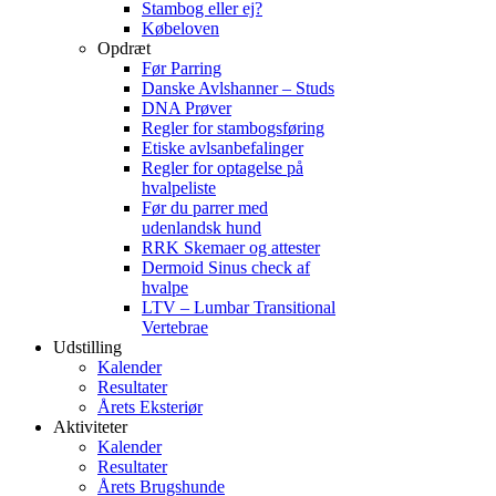
Stambog eller ej?
Købeloven
Opdræt
Før Parring
Danske Avlshanner – Studs
DNA Prøver
Regler for stambogsføring
Etiske avlsanbefalinger
Regler for optagelse på
hvalpeliste
Før du parrer med
udenlandsk hund
RRK Skemaer og attester
Dermoid Sinus check af
hvalpe
LTV – Lumbar Transitional
Vertebrae
Udstilling
Kalender
Resultater
Årets Eksteriør
Aktiviteter
Kalender
Resultater
Årets Brugshunde