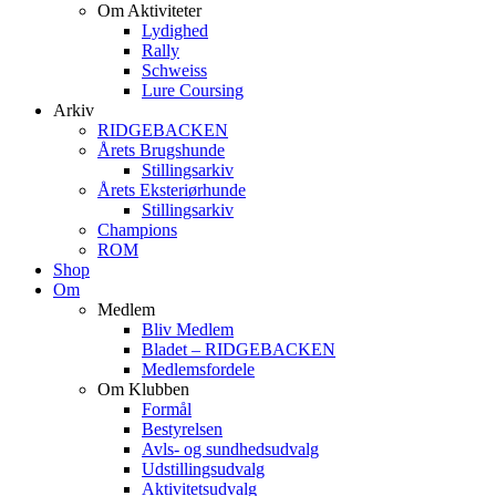
Om Aktiviteter
Lydighed
Rally
Schweiss
Lure Coursing
Arkiv
RIDGEBACKEN
Årets Brugshunde
Stillingsarkiv
Årets Eksteriørhunde
Stillingsarkiv
Champions
ROM
Shop
Om
Medlem
Bliv Medlem
Bladet – RIDGEBACKEN
Medlemsfordele
Om Klubben
Formål
Bestyrelsen
Avls- og sundhedsudvalg
Udstillingsudvalg
Aktivitetsudvalg