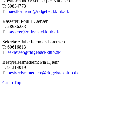
Næstformand
:
Sven Jesper Knudsen
T: 50834773
E:
naestformand@ridgebackklub.dk
Kasserer: Poul H. Jensen
T: 28686233
E:
kasserer@ridgebackklub.dk
Sekretær: Julie Kimmer-Lorenzen
T: 60616813
E:
sekretaer@ridgebackklub.dk
Bestyrelsesmedlem: Pia Kjæhr
T: 91314919
E:
bestyrelsesmedlem@ridgebackklub.dk
Go to Top