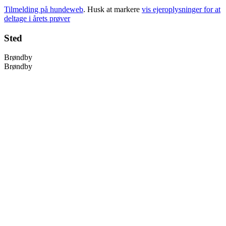
Tilmelding på hundeweb
. Husk at markere
vis ejeroplysninger for at
deltage i årets prøver
Sted
Brøndby
Brøndby