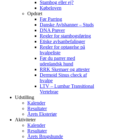
Stambog eller ej?
Købeloven
Opdræt
Før Parring
Danske Avlshanner – Studs
DNA Prøver
Regler for stambogsføring
Etiske avlsanbefalinger
Regler for optagelse på
hvalpeliste
Før du parrer med
udenlandsk hund
RRK Skemaer og attester
Dermoid Sinus check af
hvalpe
LTV – Lumbar Transitional
Vertebrae
Udstilling
Kalender
Resultater
Årets Eksteriør
Aktiviteter
Kalender
Resultater
Årets Brugshunde