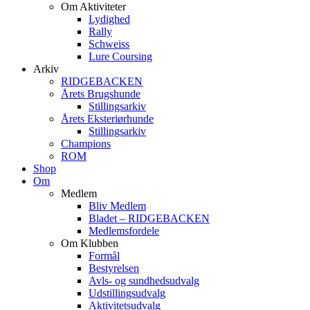
Om Aktiviteter
Lydighed
Rally
Schweiss
Lure Coursing
Arkiv
RIDGEBACKEN
Årets Brugshunde
Stillingsarkiv
Årets Eksteriørhunde
Stillingsarkiv
Champions
ROM
Shop
Om
Medlem
Bliv Medlem
Bladet – RIDGEBACKEN
Medlemsfordele
Om Klubben
Formål
Bestyrelsen
Avls- og sundhedsudvalg
Udstillingsudvalg
Aktivitetsudvalg