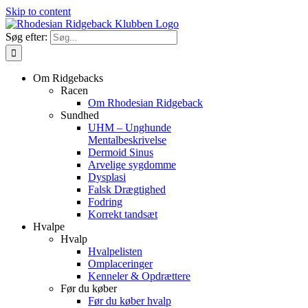
Skip to content
Søg efter:
Om Ridgebacks
Racen
Om Rhodesian Ridgeback
Sundhed
UHM – Unghunde
Mentalbeskrivelse
Dermoid Sinus
Arvelige sygdomme
Dysplasi
Falsk Drægtighed
Fodring
Korrekt tandsæt
Hvalpe
Hvalp
Hvalpelisten
Omplaceringer
Kenneler & Opdrættere
Før du køber
Før du køber hvalp