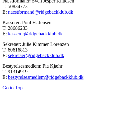
Næstformand
:
Sven Jesper Knudsen
T: 50834773
E:
naestformand@ridgebackklub.dk
Kasserer: Poul H. Jensen
T: 28686233
E:
kasserer@ridgebackklub.dk
Sekretær: Julie Kimmer-Lorenzen
T: 60616813
E:
sekretaer@ridgebackklub.dk
Bestyrelsesmedlem: Pia Kjæhr
T: 91314919
E:
bestyrelsesmedlem@ridgebackklub.dk
Go to Top