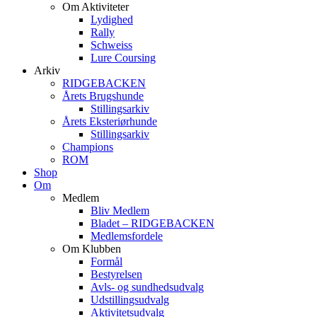
Om Aktiviteter
Lydighed
Rally
Schweiss
Lure Coursing
Arkiv
RIDGEBACKEN
Årets Brugshunde
Stillingsarkiv
Årets Eksteriørhunde
Stillingsarkiv
Champions
ROM
Shop
Om
Medlem
Bliv Medlem
Bladet – RIDGEBACKEN
Medlemsfordele
Om Klubben
Formål
Bestyrelsen
Avls- og sundhedsudvalg
Udstillingsudvalg
Aktivitetsudvalg