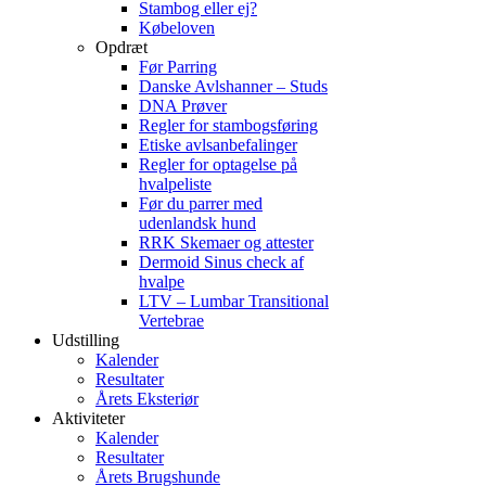
Stambog eller ej?
Købeloven
Opdræt
Før Parring
Danske Avlshanner – Studs
DNA Prøver
Regler for stambogsføring
Etiske avlsanbefalinger
Regler for optagelse på
hvalpeliste
Før du parrer med
udenlandsk hund
RRK Skemaer og attester
Dermoid Sinus check af
hvalpe
LTV – Lumbar Transitional
Vertebrae
Udstilling
Kalender
Resultater
Årets Eksteriør
Aktiviteter
Kalender
Resultater
Årets Brugshunde