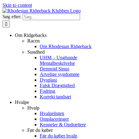
Skip to content
Søg efter:
Om Ridgebacks
Racen
Om Rhodesian Ridgeback
Sundhed
UHM – Unghunde
Mentalbeskrivelse
Dermoid Sinus
Arvelige sygdomme
Dysplasi
Falsk Drægtighed
Fodring
Korrekt tandsæt
Hvalpe
Hvalp
Hvalpelisten
Omplaceringer
Kenneler & Opdrættere
Før du køber
Før du køber hvalp