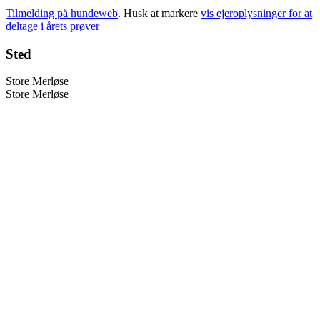
Tilmelding på hundeweb
. Husk at markere
vis ejeroplysninger for at
deltage i årets prøver
Sted
Store Merløse
Store Merløse