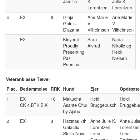
Jamilla
K.
Julie K.
Lorentzen
Lorentzen
4
EX
6
Izinja
Ane Marie
Ane Marie
Gain’s
V.
V.
D’azana
Vilhelmsen
Vilhelmsen
EX
Kinyemi
Sara
Nada
Proudly
Alvrud
Nikolic og
Presenting
Heidi
Paz
Nielsen
Pnenina
Veteranklasse Tæver
Plac.
Bedømmelse
RRK
Hund
Ejer
Opdrætte
1
EX
18
Makucha
Heidi
Heidi
CK 4.BTK BIK
Asante Chui
Brüggebusch
Brüggebu
by Ajabu
2
EX
8
Hazinas 7th
Anne Julie K.
Anne Julie
Galactic
Lorentzen
Lorentzen
Stella Nova
Lena
Lena
Carlsson
Carlsson