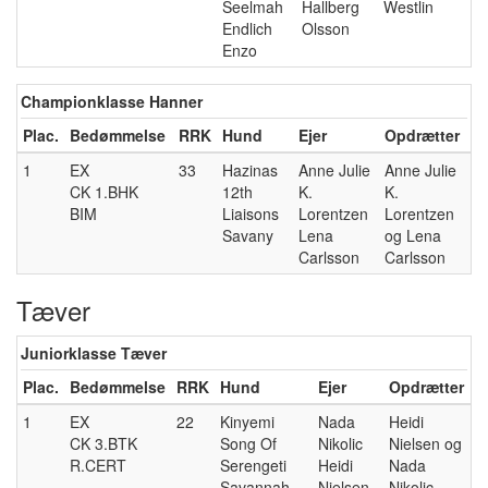
Seelmah
Hallberg
Westlin
Endlich
Olsson
Enzo
Championklasse Hanner
Plac.
Bedømmelse
RRK
Hund
Ejer
Opdrætter
1
EX
33
Hazinas
Anne Julie
Anne Julie
CK 1.BHK
12th
K.
K.
BIM
Liaisons
Lorentzen
Lorentzen
Savany
Lena
og Lena
Carlsson
Carlsson
Tæver
Juniorklasse Tæver
Plac.
Bedømmelse
RRK
Hund
Ejer
Opdrætter
1
EX
22
Kinyemi
Nada
Heidi
CK 3.BTK
Song Of
Nikolic
Nielsen og
R.CERT
Serengeti
Heidi
Nada
Savannah
Nielsen
Nikolic