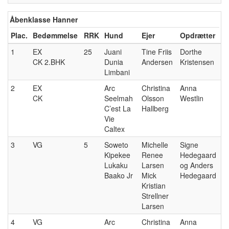
Åbenklasse Hanner
Plac.
Bedømmelse
RRK
Hund
Ejer
Opdrætter
1
EX
25
Juani
Tine Friis
Dorthe
CK 2.BHK
Dunia
Andersen
Kristensen
Limbani
2
EX
Arc
Christina
Anna
CK
Seelmah
Olsson
Westlin
C’est La
Hallberg
Vie
Caltex
3
VG
5
Soweto
Michelle
Signe
Kipekee
Renee
Hedegaard
Lukaku
Larsen
og Anders
Baako Jr
Mick
Hedegaard
Kristian
Strellner
Larsen
4
VG
Arc
Christina
Anna