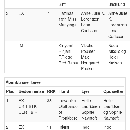
Binti
Backlund
3
EX
7
Hazinas
Anne Julie K.
Anne Julie
13th Miss
Lorentzen
K.
Manyinga
Lena
Lorentzen
Carlsson
Lena
Carlsson
IM
Kinyemi
Vibeke
Nada
Rinjani
Poulsen
Nikolic og
RRidge
Max
Heidi
Red Rabia
Hougaard
Nielsen
Poulsen
Åbenklasse Tæver
Plac.
Bedømmelse
RRK
Hund
Ejer
Opdrætter
1
EX
38
Lewanika
Helle
Helle
CK 1.BTK
Oluthando
Lauridsen
Lauridsen
CERT BIR
of
Sophie
og Sophie
Pronkberg
Navntoft
Navntoft
2
EX
11
Inkiini
Inge
Inge