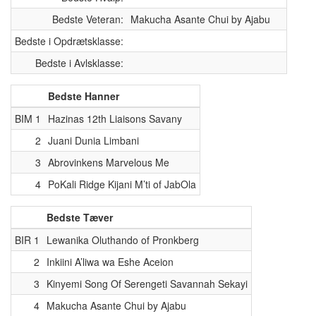
Bedste Veteran:
Makucha Asante Chui by Ajabu
Bedste i Opdrætsklasse:
Bedste i Avlsklasse:
Bedste Hanner
BIM 1
Hazinas 12th Liaisons Savany
2
Juani Dunia Limbani
3
Abrovinkens Marvelous Me
4
PoKali Ridge Kijani M’ti of JabOla
Bedste Tæver
BIR 1
Lewanika Oluthando of Pronkberg
2
Inkiini A’liwa wa Eshe Aceion
3
Kinyemi Song Of Serengeti Savannah Sekayi
4
Makucha Asante Chui by Ajabu