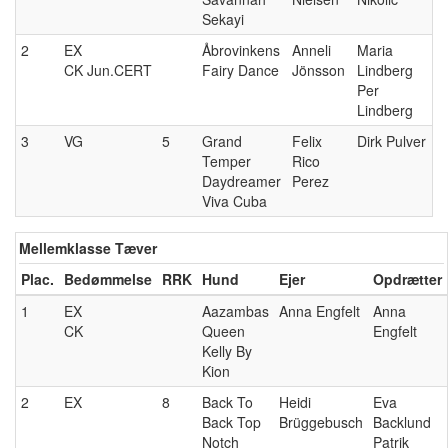
Sekayi
2
EX
Åbrovinkens
Anneli
Maria
CK Jun.CERT
Fairy Dance
Jönsson
Lindberg
Per
Lindberg
3
VG
5
Grand
Felix
Dirk Pulver
Temper
Rico
Daydreamer
Perez
Viva Cuba
Mellemklasse Tæver
Plac.
Bedømmelse
RRK
Hund
Ejer
Opdrætter
1
EX
Aazambas
Anna Engfelt
Anna
CK
Queen
Engfelt
Kelly By
Kion
2
EX
8
Back To
Heidi
Eva
Back Top
Brüggebusch
Backlund
Notch
Patrik