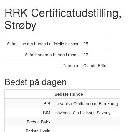
RRK Certificatudstilling,
Strøby
Antal tilmeldte hunde i officielle klasser
25
Antal bedømte hunde i racen
27
Dommer
Claude Ritter
Bedst på dagen
Bedste Hunde
BIR:
Lewanika Oluthando of Pronkberg
BIM:
Hazinas 12th Liaisons Savany
Bedste Baby:
Bedste Hvalp: