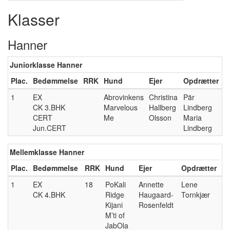
Klasser
Hanner
Juniorklasse Hanner
Plac.
Bedømmelse
RRK
Hund
Ejer
Opdrætter
1
EX
Abrovinkens
Christina
Pär
CK 3.BHK
Marvelous
Hallberg
Lindberg
CERT
Me
Olsson
Maria
Jun.CERT
Lindberg
Mellemklasse Hanner
Plac.
Bedømmelse
RRK
Hund
Ejer
Opdrætter
1
EX
18
PoKali
Annette
Lene
CK 4.BHK
Ridge
Haugaard-
Tornkjær
Kijani
Rosenfeldt
M’ti of
JabOla