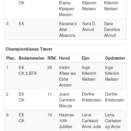
CK
B’aina
Kiilerich
Kiilerich
Kipepeo
Nielsen
Nielsen
Maxion
3
EX
Escania’s
Sara D.
Sara
Altai
Alvrud
Danelius
Albacora
Alvrud
Championklasse Tæver
Plac.
Bedømmelse
RRK
Hund
Ejer
Opdrætter
1
EX
25
Inkiini
Inge
Inge
CK 2.BTK
A’liwa wa
Kiilerich
Kiilerich
Eshe
Nielsen
Nielsen
Aceion
2
EX
11
Juani
Dorthe
Dorthe
CK
Carmeni
Kristensen
Kristensen
Marula
3
EX
10
Hazinas
Lena
Lena
CK
10th
Carlsson
Carlsson
Jubilee
Anne Julie
og Anne