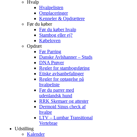
Hvalp
Hvalpelisten
Omplaceringer
Kenneler & Opdrættere
Før du køber
Før du køber hvalp
Stambog eller ej?
Købeloven
Opdræt
Før Parring
Danske Avlshanner – Studs
DNA Prøver
Regler for stambogsføring
Etiske avlsanbefalinger
Regler for optagelse på
hvalpeliste
Før du parrer med
udenlandsk hund
RRK Skemaer og attester
Dermoid Sinus check af
hvalpe
LTV – Lumbar Transitional
Vertebrae
Udstilling
Kalender