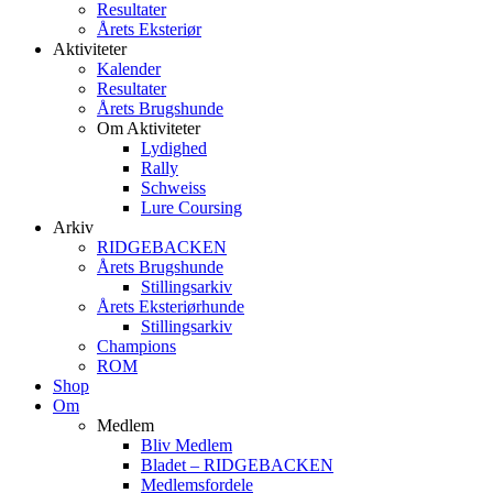
Resultater
Årets Eksteriør
Aktiviteter
Kalender
Resultater
Årets Brugshunde
Om Aktiviteter
Lydighed
Rally
Schweiss
Lure Coursing
Arkiv
RIDGEBACKEN
Årets Brugshunde
Stillingsarkiv
Årets Eksteriørhunde
Stillingsarkiv
Champions
ROM
Shop
Om
Medlem
Bliv Medlem
Bladet – RIDGEBACKEN
Medlemsfordele