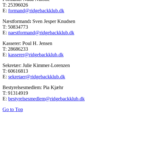
T: 25396026
E:
formand@ridgebackklub.dk
Næstformand
:
Sven Jesper Knudsen
T: 50834773
E:
naestformand@ridgebackklub.dk
Kasserer: Poul H. Jensen
T: 28686233
E:
kasserer@ridgebackklub.dk
Sekretær: Julie Kimmer-Lorenzen
T: 60616813
E:
sekretaer@ridgebackklub.dk
Bestyrelsesmedlem: Pia Kjæhr
T: 91314919
E:
bestyrelsesmedlem@ridgebackklub.dk
Go to Top