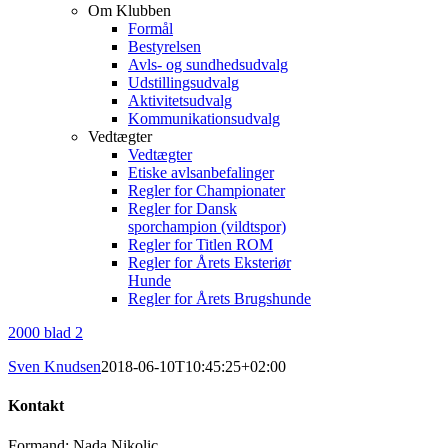
Om Klubben
Formål
Bestyrelsen
Avls- og sundhedsudvalg
Udstillingsudvalg
Aktivitetsudvalg
Kommunikationsudvalg
Vedtægter
Vedtægter
Etiske avlsanbefalinger
Regler for Championater
Regler for Dansk
sporchampion (vildtspor)
Regler for Titlen ROM
Regler for Årets Eksteriør
Hunde
Regler for Årets Brugshunde
2000 blad 2
Sven Knudsen
2018-06-10T10:45:25+02:00
Kontakt
Formand: Nada Nikolic