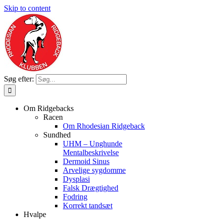
Skip to content
Søg efter:
Om Ridgebacks
Racen
Om Rhodesian Ridgeback
Sundhed
UHM – Unghunde
Mentalbeskrivelse
Dermoid Sinus
Arvelige sygdomme
Dysplasi
Falsk Drægtighed
Fodring
Korrekt tandsæt
Hvalpe